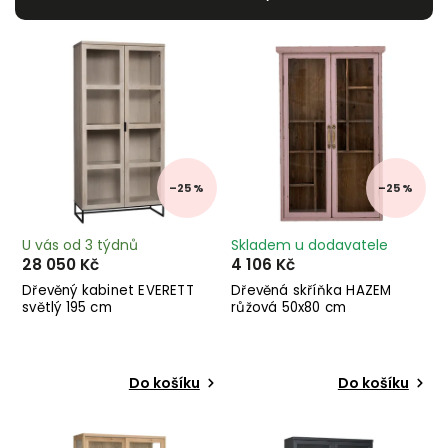
Nejdražší
Nejprodávanější
Abecedně
–25 %
–25 %
U vás od 3 týdnů
Skladem u dodavatele
28 050 Kč
4 106 Kč
Dřevěný kabinet EVERETT
Dřevěná skříňka HAZEM
světlý 195 cm
růžová 50x80 cm
Do košíku
Do košíku