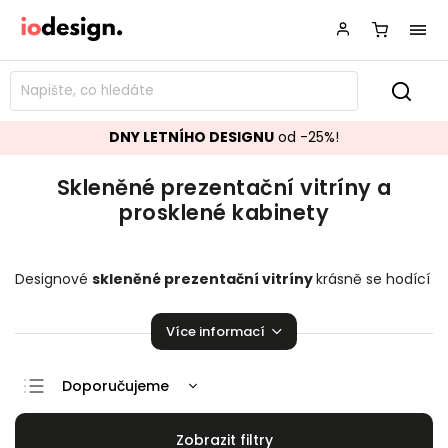
DNY LETNÍHO DESIGNU
od -25%!
Skleněné prezentační vitríny a
prosklené kabinety
Designové
skleněné prezentační vitríny
krásně se hodící
do vašeho obývacího pokoje.
Prosklené kabinety
,
které
zaručeně pozvednou úroveň vaší domácnosti!
Více informací
Doporučujeme
Nejlevnější