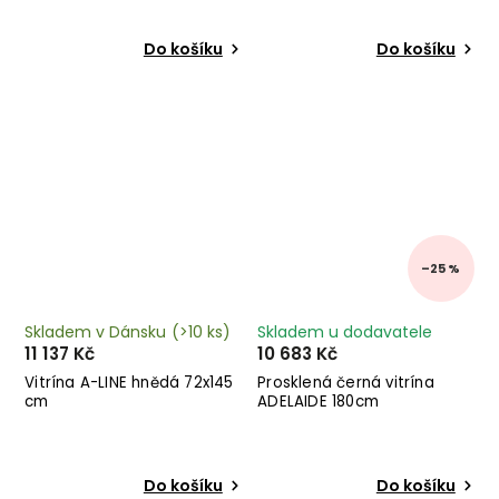
Do košíku
Do košíku
–25 %
Skladem v Dánsku
(>10 ks)
Skladem u dodavatele
11 137 Kč
10 683 Kč
Vitrína A-LINE hnědá 72x145
Prosklená černá vitrína
cm
ADELAIDE 180cm
Do košíku
Do košíku