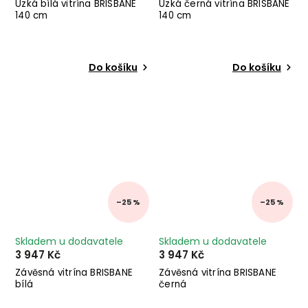
Úzká bílá vitrína BRISBANE
Úzká černá vitrína BRISBANE
140 cm
140 cm
Do košíku
Do košíku
–25 %
–25 %
Skladem u dodavatele
Skladem u dodavatele
3 947 Kč
3 947 Kč
Závěsná vitrína BRISBANE
Závěsná vitrína BRISBANE
bílá
černá