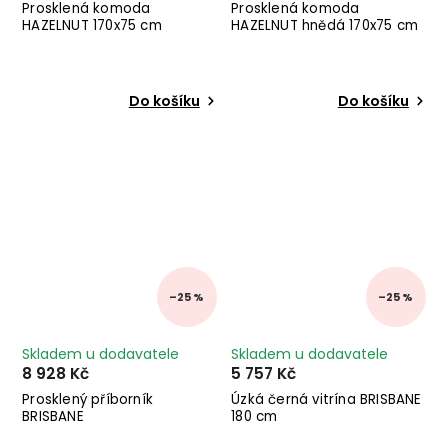
Prosklená komoda
Prosklená komoda
HAZELNUT 170x75 cm
HAZELNUT hnědá 170x75 cm
Do košíku
Do košíku
–25 %
–25 %
Skladem u dodavatele
Skladem u dodavatele
8 928 Kč
5 757 Kč
Prosklený příborník
Úzká černá vitrína BRISBANE
BRISBANE
180 cm