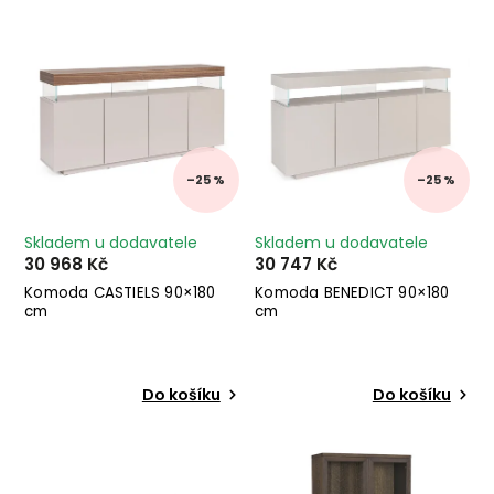
Nejprodávanější
Abecedně
–25 %
–25 %
Skladem u dodavatele
Skladem u dodavatele
30 968 Kč
30 747 Kč
Komoda CASTIELS 90×180
Komoda BENEDICT 90×180
cm
cm
Do košíku
Do košíku