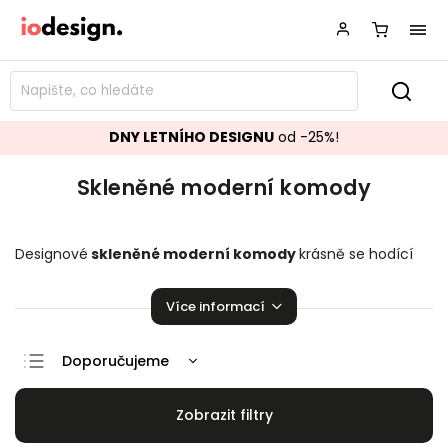
DNY LETNÍHO DESIGNU
od -25%!
Skleněné moderní komody
Designové
skleněné moderní komody
krásně se hodící
do vašeho obývacího pokoje či ložnice. Stylové
ko
mody
,
které zaručeně rozzáří vaší domácnosti!
Více informací
Doporučujeme
Nejlevnější
Nejdražší