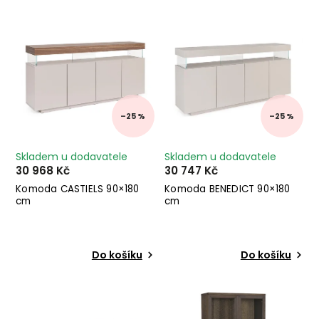
Nejprodávanější
Abecedně
–25 %
–25 %
Skladem u dodavatele
Skladem u dodavatele
30 968 Kč
30 747 Kč
Komoda CASTIELS 90×180
Komoda BENEDICT 90×180
cm
cm
Do košíku
Do košíku