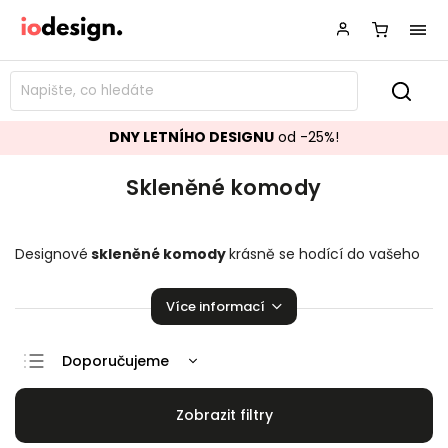
DNY LETNÍHO DESIGNU
od -25%!
Skleněné komody
Designové
skleněné komody
krásně se hodící do vašeho
obývacího pokoje. Stylové
ko
mody
,
které zaručeně rozzáří
vaší domácnosti!
Více informací
Doporučujeme
Nejlevnější
Nejdražší