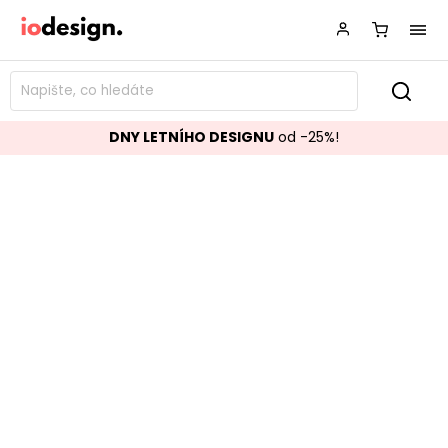
DNY LETNÍHO DESIGNU
od -25%!
Zahradní židle JABLE oranžová s
výpletem
Značka:
BIZZOTTO
Kód:
0665051
TOP akce
Skladem
Populární
TOP 10