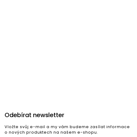
industriálním, rustikálním nebo orientálním
stylu.
Značka je na trhu již od roku
1946
, kdy italský obchodník
Andrea Bizzotto
uvedl na trh svoje první doplňky a
ratanový nábytek. Bizzotto nabízí
prémiový nábytek
vysoké kvality
a proslulého
italského designu
, ale i
krásný a jednoduchý
nábytek pro
méně náročnou
klientelu
. Vybere si zde opravdu každý.
Odebírat newsletter
Vložte svůj e-mail a my vám budeme zasílat informace
o nových produktech na našem e-shopu.