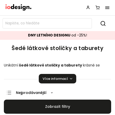
DNY LETNÍHO DESIGNU
od -25%!
Šedé látkové stoličky a taburety
Unikátní
šedé látkové
stoličky a taburety
krásně se
hodící do vašeho obývacího pokoje či kuchyně.
Stoličky a
taburety,
které budou ozdobou vaší domácnosti!
Více informací
Nejprodávanější
Doporučujeme
Nejlevnější