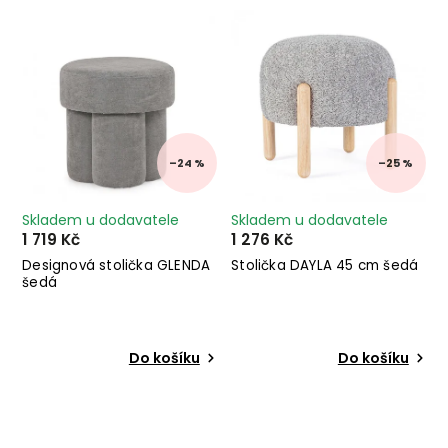
Nejdražší
Abecedně
–24 %
–25 %
Skladem u dodavatele
Skladem u dodavatele
1 719 Kč
1 276 Kč
Designová stolička GLENDA
Stolička DAYLA 45 cm šedá
šedá
Do košíku
Do košíku