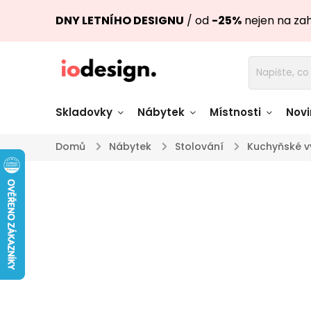
DNY LETNÍHO DESIGNU
/ od
-25%
nejen na za
Skladovky
Nábytek
Místnosti
Novi
Domů
/
Nábytek
/
Stolování
/
Kuchyňské v
Židle skladem
Stoly skl
Pohovky a křesla
Úložné pro
skladem
skladem
Doplňky a
Světla skladem
dekorace
Nádobí skladem