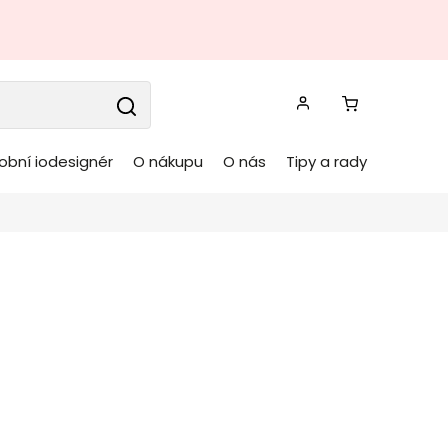
obní iodesignér
O nákupu
O nás
Tipy a rady
nos na dort MIHO
ědý
BLOOMINGVILLE
Kód:
82055128AA
servírovací podnos na dort MIHO od
dánského
 nádherného nábytku a doplňků