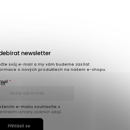
debírat newsletter
ožte svůj e-mail a my vám budeme zasílat
formace o nových produktech na našem e-shopu.
mail
ožením e-mailu souhlasíte s
dmínkami ochrany osobních údajů
Přihlásit se