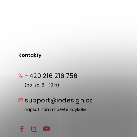
Kontakty
+420 216 216 756
(po-so: 8 - 19 h)
support@iodesign.cz
napsat nám můžete kdykoliv