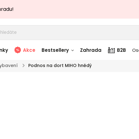
hradu!
nky
Akce
Bestsellery
Zahrada
B2B
Os
ybavení
/
Podnos na dort MIHO hnědý
adem
Stolky skladem
Pod
story
Zahradní nábytek
TOP akce
skladem
hn
Skladem
Textílie skladem
 skladem
Značka:
Stylový 
výrobce