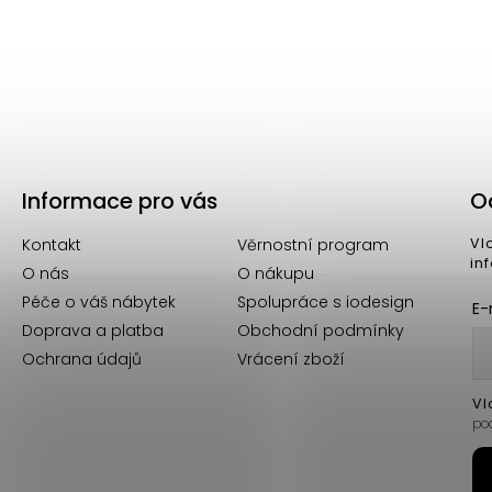
Informace pro vás
O
Kontakt
Věrnostní program
Vl
in
O nás
O nákupu
Péče o váš nábytek
Spolupráce s iodesign
E-
Doprava a platba
Obchodní podmínky
Ochrana údajů
Vrácení zboží
Vl
po