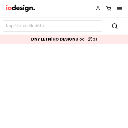
DNY LETNÍHO DESIGNU
od -25%!
Nástěnná kovová police VENCHE
mosaz 23x32 cm
Značka:
BLOOMINGVILLE
Kód:
82057611AA
TOP akce