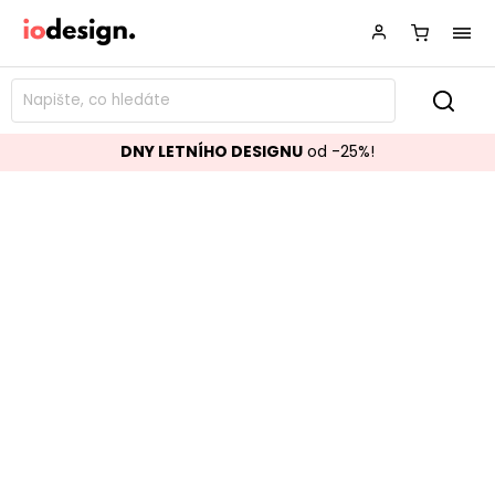
DNY LETNÍHO DESIGNU
od -25%!
Lavice s úložným prostorem
HARLOW béžová
Značka:
House Nordic
Kód:
1401310
TOP akce
Populární