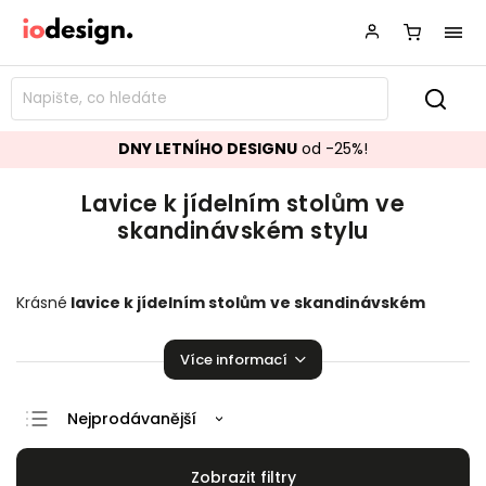
DNY LETNÍHO DESIGNU
od -25%!
Lavice k jídelním stolům ve
skandinávském stylu
Krásné
lavice k jídelním stolům
ve skandinávském
stylu
perfektně se hodící do vaší domácnosti. Na výběr je
zde z několika kusů. Je radost na nich sedět!
Více informací
Nejprodávanější
Doporučujeme