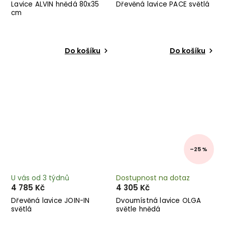
Lavice ALVIN hnědá 80x35
Dřevěná lavice PACE světlá
cm
Do košíku
Do košíku
–25 %
U vás od 3 týdnů
Dostupnost na dotaz
4 785 Kč
4 305 Kč
Dřevěná lavice JOIN-IN
Dvoumístná lavice OLGA
světlá
světle hnědá