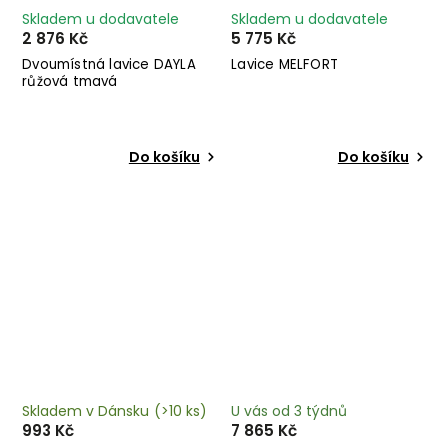
Skladem u dodavatele
Skladem u dodavatele
2 876 Kč
5 775 Kč
Dvoumístná lavice DAYLA
Lavice MELFORT
růžová tmavá
Do košíku
Do košíku
Skladem v Dánsku
(>10 ks)
U vás od 3 týdnů
993 Kč
7 865 Kč