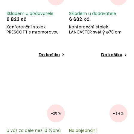
Skladem u dodavatele
Skladem u dodavatele
6 823 Kč
6 602 Kč
Konferenční stolek
Konferenční stolek
PRESCOTT s mramorovou
LANCASTER světlý ø70 cm
deskou
Do košíku
Do košíku
–25 %
–24 %
U vás za déle než 10 týdnů
Na objednání