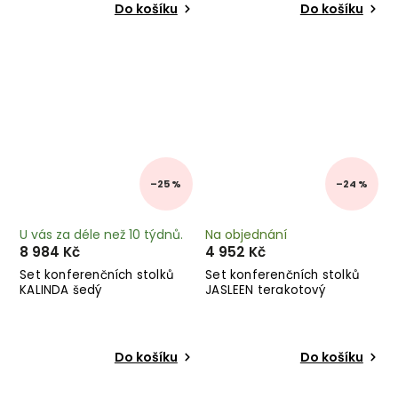
Do košíku
Do košíku
–25 %
–24 %
U vás za déle než 10 týdnů.
Na objednání
8 984 Kč
4 952 Kč
Set konferenčních stolků
Set konferenčních stolků
KALINDA šedý
JASLEEN terakotový
Do košíku
Do košíku