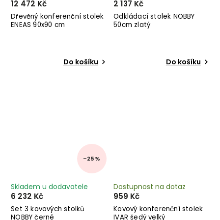
12 472 Kč
2 137 Kč
Dřevěný konferenční stolek
Odkládací stolek NOBBY
ENEAS 90x90 cm
50cm zlatý
Do košíku
Do košíku
–25 %
Skladem u dodavatele
Dostupnost na dotaz
6 232 Kč
959 Kč
Set 3 kovových stolků
Kovový konferenční stolek
NOBBY černé
IVAR šedý velký