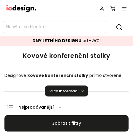
DNY LETNÍHO DESIGNU
od -25%!
Kovové konferenční stolky
Designové
kovové
konferenční stolky
přímo stvořené
pro váš obývací pokoj. Stylové a krásné stolky, které
zaručeně pozvednou úroveň vašeho domova.
Více informací
Nejprodávanější
Doporučujeme
Nejlevnější