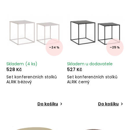
Nejdražší
Abecedně
–24 %
–25 %
Skladem
(4 ks)
Skladem u dodavatele
528 Kč
527 Kč
Set konferenčních stolků
Set konferenčních stolků
ALRIK béžový
ALRIK černý
Do košíku
Do košíku