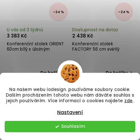
–24 %
–24 %
U vás od 3 týdnů
Dostupnost na dotaz
3 383 Kč
2 438 Kč
Konferenční stolek ORIENT
Konferenční stolek
60cm bílý s úložným
FACTORY 56 cm světlý
prostorem
Do košíku
Do košíku
Na našem webu iodesign. používáme soubory cookie.
Dalším procházením tohoto webu nám dáváte souhlas s
jejich používáním. Více informací o cookies najdete
zde
.
Nastavení
Souhlasím
–24 %
–24 %