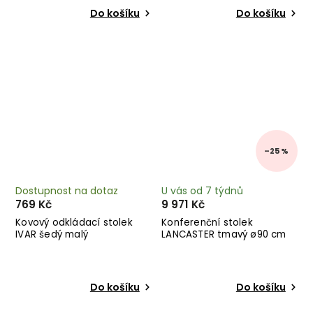
Do košíku
Do košíku
–25 %
Dostupnost na dotaz
U vás od 7 týdnů
769 Kč
9 971 Kč
Kovový odkládací stolek
Konferenční stolek
IVAR šedý malý
LANCASTER tmavý ø90 cm
Do košíku
Do košíku