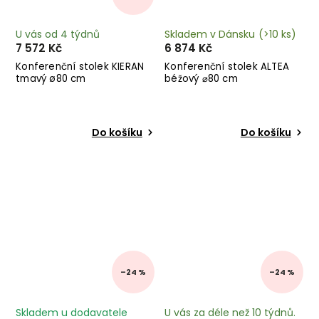
U vás od 4 týdnů
Skladem v Dánsku
(>10 ks)
7 572 Kč
6 874 Kč
Konferenční stolek KIERAN
Konferenční stolek ALTEA
tmavý ø80 cm
béžový ⌀80 cm
Do košíku
Do košíku
–24 %
–24 %
Skladem u dodavatele
U vás za déle než 10 týdnů.