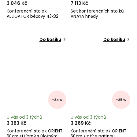
3 046 Kč
7 113 Kč
Konferenční stolek
Set konferenčních stolků
ALLIGATOR béžový 43x32
ANAYA hnědý
cm
Do košíku
Do košíku
–24 %
–25 %
U vás od 3 týdnů
U vás od 3 týdnů
3 383 Kč
3 269 Kč
Konferenční stolek ORIENT
Konferenční stolek ORIENT
60cm stříbrný s úložným
60cm zlatý s patinou