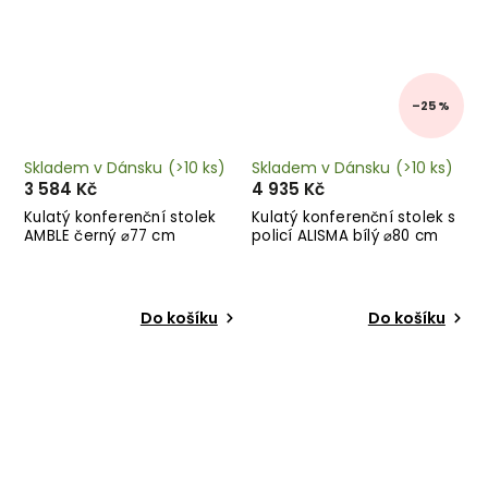
–25 %
Skladem v Dánsku
(>10 ks)
Skladem v Dánsku
(>10 ks)
3 584 Kč
4 935 Kč
Kulatý konferenční stolek
Kulatý konferenční stolek s
AMBLE černý ⌀77 cm
policí ALISMA bílý ⌀80 cm
Do košíku
Do košíku