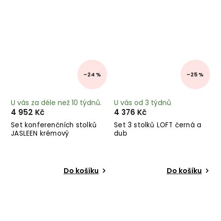
–24 %
–25 %
U vás za déle než 10 týdnů.
U vás od 3 týdnů
4 952 Kč
4 376 Kč
Set konferenčních stolků
Set 3 stolků LOFT černá a
JASLEEN krémový
dub
Do košíku
Do košíku