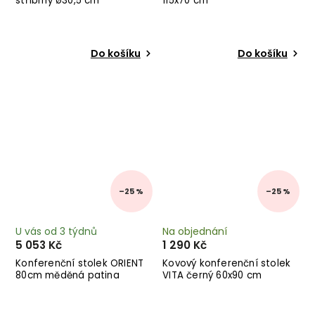
stříbrný ø30,5 cm
115x70 cm
Do košíku
Do košíku
–25 %
–25 %
U vás od 3 týdnů
Na objednání
5 053 Kč
1 290 Kč
Konferenční stolek ORIENT
Kovový konferenční stolek
80cm měděná patina
VITA černý 60x90 cm