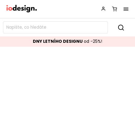
DNY LETNÍHO DESIGNU
od -25%!
Konzolový stolek ALANNIS 78x90
cm
Značka:
BIZZOTTO
Kód:
0745836
TOP akce