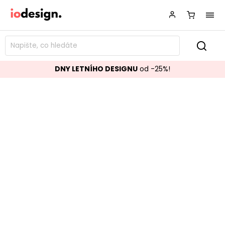
DNY LETNÍHO DESIGNU
od -25%!
Konferenční stolek RASHIDA
tmavý 46x70 cm
Značka:
BIZZOTTO
Kód:
0746290
TOP akce