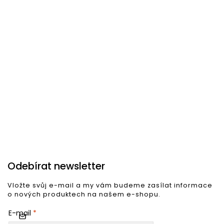
Na objednání
U vás od 3 týdnů
S
Konferenční stolek WOW
Konferenční stolek ORIENT
K
tmavě hnědý 135 cm
70cm stříbrný
1
7 747 Kč
4 789 Kč
9
Do košíku
Do košíku
Odebírat newsletter
Vložte svůj e-mail a my vám budeme zasílat informace
o nových produktech na našem e-shopu.
E-mail