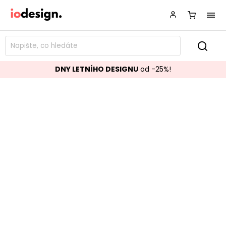
DNY LETNÍHO DESIGNU
od -25%!
Komoda SINNAR černá 185x80 cm
Značka:
Homemotion
Kód:
0747425
TOP akce