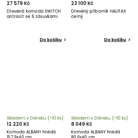
27 579 Kč
23 100 Kč
Dřevěná komoda SWITCH
Dřevěný příborník HALIFAX
antracit se 6 zásuvkami
černý
Do košíku
Do košíku
Skladem v Dánsku
(>10 ks)
Skladem v Dánsku
(>10 ks)
12 220 Kč
8 049 Kč
Komoda ALBANY hnědá
Komoda ALBANY hnědá
157,9x40 cm
80,6x40 cm