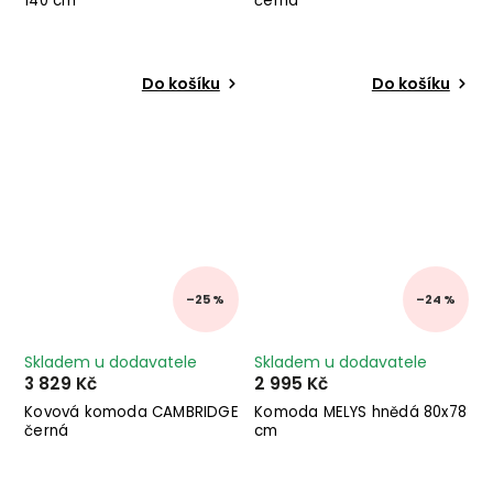
140 cm
černá
Do košíku
Do košíku
–25 %
–24 %
Skladem u dodavatele
Skladem u dodavatele
3 829 Kč
2 995 Kč
Kovová komoda CAMBRIDGE
Komoda MELYS hnědá 80x78
černá
cm