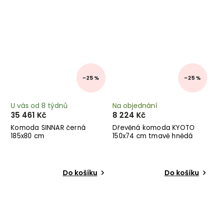
–25 %
–25 %
U vás od 8 týdnů
Na objednání
35 461 Kč
8 224 Kč
Komoda SINNAR černá
Dřevěná komoda KYOTO
185x80 cm
150x74 cm tmavě hnědá
Do košíku
Do košíku