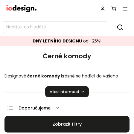
DNY LETNÍHO DESIGNU
od -25%!
Černé komody
Designové
černé komody
krásně se hodící do vašeho
obývacího pokoje. Stylové
ko
mody
,
které zaručeně rozzáří
vaší domácnosti!
Více informací
Doporučujeme
Nejlevnější
Nejdražší