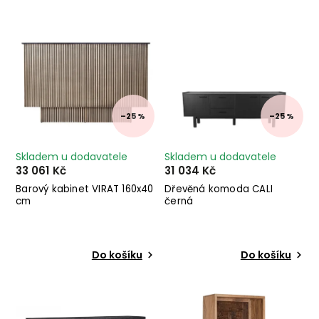
Nejprodávanější
Abecedně
–25 %
–25 %
Skladem u dodavatele
Skladem u dodavatele
33 061 Kč
31 034 Kč
Barový kabinet VIRAT 160x40
Dřevěná komoda CALI
cm
černá
Do košíku
Do košíku