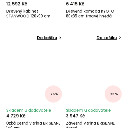
12 592 Kč
6 415 Kč
Dřevěný kabinet
Dřevěná komoda KYOTO
STANWOOD 120x90 cm
80x85 cm tmavě hnědá
Do košíku
Do košíku
–25 %
–25 %
Skladem u dodavatele
Skladem u dodavatele
4 729 Kč
3 947 Kč
Úzká černá vitrína BRISBANE
Závěsná vitrína BRISBANE