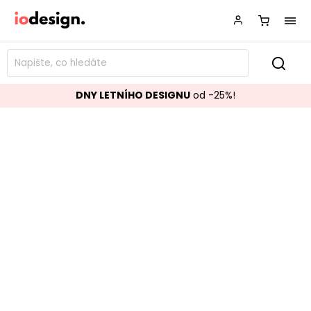
DNY LETNÍHO DESIGNU
od -25%!
Kancelářská židle ROLL oranžová
Značka:
Kalune design
Kód:
516LMT1110
TOP akce