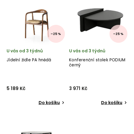
Abecedně
–25 %
–25 %
U vás od 3 týdnů
U vás od 3 týdnů
Jídelní židle PA hnědá
Konferenční stolek PODIUM
černý
5 189 Kč
3 971 Kč
Do košíku
Do košíku