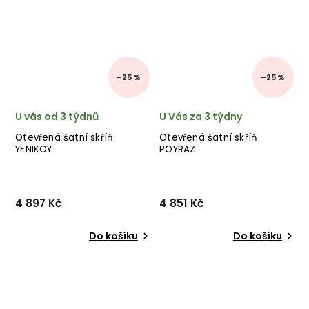
–25 %
–25 %
U vás od 3 týdnů
U Vás za 3 týdny
Otevřená šatní skříň
Otevřená šatní skříň
YENIKOY
POYRAZ
4 897 Kč
4 851 Kč
Do košíku
Do košíku