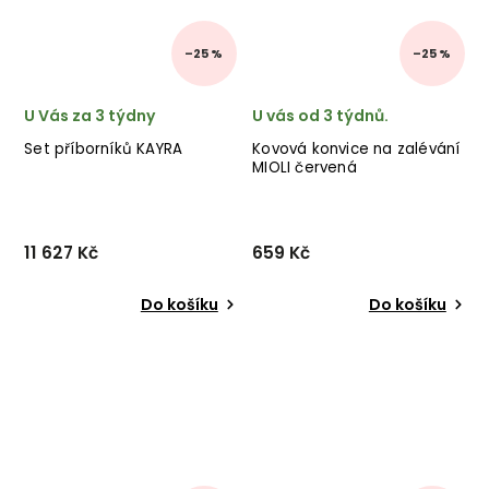
–25 %
–25 %
U Vás za 3 týdny
U vás od 3 týdnů.
Set příborníků KAYRA
Kovová konvice na zalévání
MIOLI červená
11 627 Kč
659 Kč
Do košíku
Do košíku