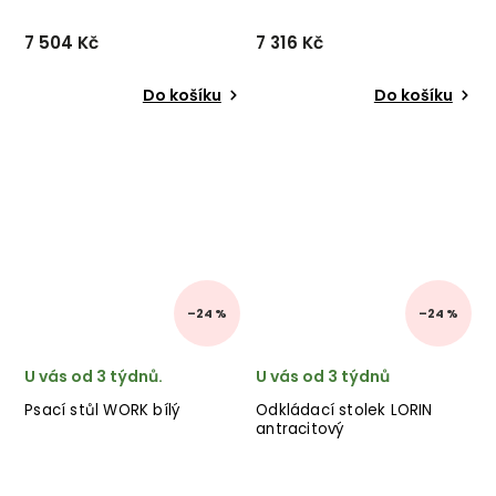
7 504 Kč
7 316 Kč
Do košíku
Do košíku
–24 %
–24 %
U vás od 3 týdnů.
U vás od 3 týdnů
Psací stůl WORK bílý
Odkládací stolek LORIN
antracitový