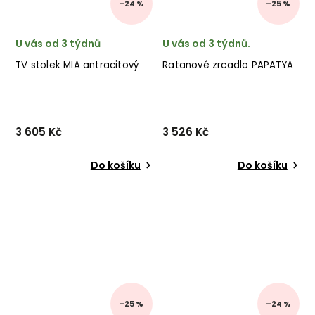
–24 %
–25 %
U vás od 3 týdnů
U vás od 3 týdnů.
TV stolek MIA antracitový
Ratanové zrcadlo PAPATYA
3 605 Kč
3 526 Kč
Do košíku
Do košíku
–25 %
–24 %