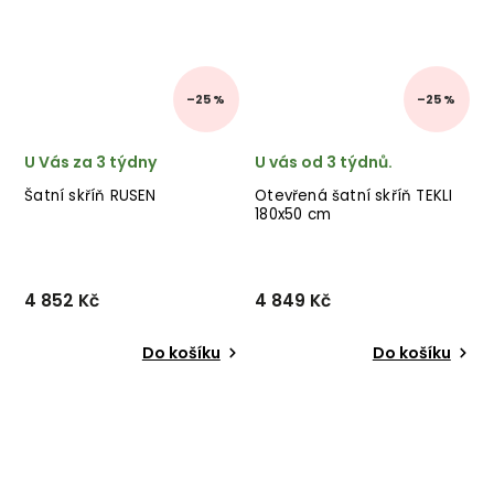
–25 %
–25 %
U Vás za 3 týdny
U vás od 3 týdnů.
Šatní skříň RUSEN
Otevřená šatní skříň TEKLI
180x50 cm
4 852 Kč
4 849 Kč
Do košíku
Do košíku