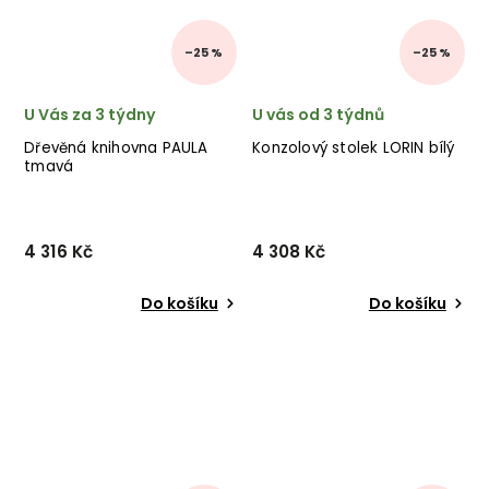
–25 %
–25 %
U Vás za 3 týdny
U vás od 3 týdnů
Dřevěná knihovna PAULA
Konzolový stolek LORIN bílý
tmavá
4 316 Kč
4 308 Kč
Do košíku
Do košíku