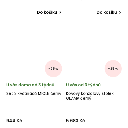
Do košíku
Do košíku
–25 %
–25 %
U vás doma od 3 týdnů
U vás od 3 týdnů
Set 3 květináčů MIOLE černý
Kovový konzolový stolek
GLAMP černý
944 Kč
5 683 Kč