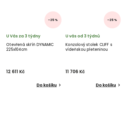
–25 %
–25 %
U Vás za 3 týdny
U vás od 3 týdnů
Otevřená skříň DYNAMIC
Konzolový stolek CLIFF s
225x104cm
vídeňskou pleteninou
12 611 Kč
11 706 Kč
Do košíku
Do košíku