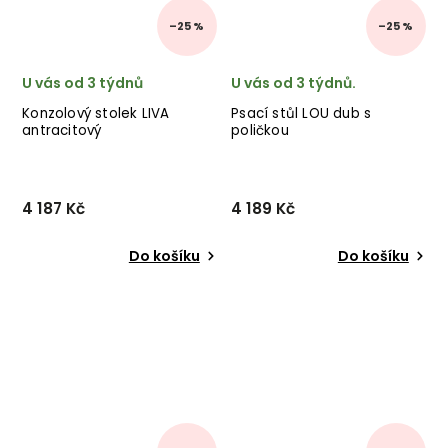
–25 %
–25 %
U vás od 3 týdnů
U vás od 3 týdnů.
Konzolový stolek LIVA
Psací stůl LOU dub s
antracitový
poličkou
4 187 Kč
4 189 Kč
Do košíku
Do košíku