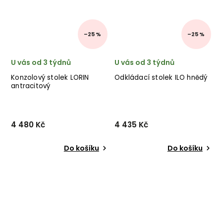
–25 %
–25 %
U vás od 3 týdnů
U vás od 3 týdnů
Konzolový stolek LORIN
Odkládací stolek ILO hnědý
antracitový
4 480 Kč
4 435 Kč
Do košíku
Do košíku