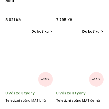
zlatá
8 021 Kč
7 795 Kč
Do košíku
Do košíku
–25 %
–25 %
U Vás za 3 týdny
U Vás za 3 týdny
Televizní stěna MAT bílá
Televizní stěna MAT černá