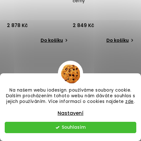
černý
2 878 Kč
2 849 Kč
Do košíku
Do košíku
Na našem webu iodesign. používáme soubory cookie.
Dalším procházením tohoto webu nám dáváte souhlas s
jejich používáním. Více informací o cookies najdete
zde
.
–24 %
–25 %
Nastavení
U vás od 3 týdnů.
U vás od 3 týdnů.
Souhlasím
Dřevěný TV stolek FRAM
Psací stůl MARSIL bílý
29x100 cm