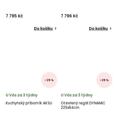
7 795 Kč
7 796 Kč
Do košíku
Do košíku
–25 %
–25 %
U Vás za 3 týdny
U Vás za 3 týdny
Kuchyňský příborník AKSU
Otevřený regál DYNAMIC
225x64cm