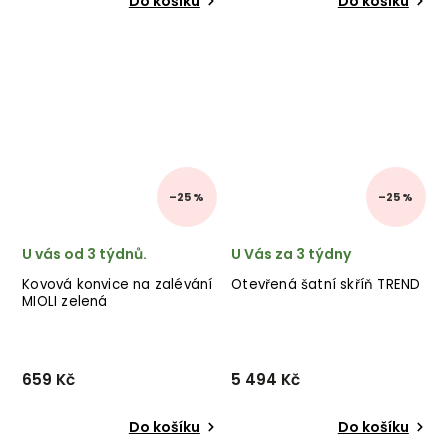
Do košíku
Do košíku
–25 %
–25 %
U vás od 3 týdnů.
U Vás za 3 týdny
Kovová konvice na zalévání
Otevřená šatní skříň TREND
MIOLI zelená
659 Kč
5 494 Kč
Do košíku
Do košíku