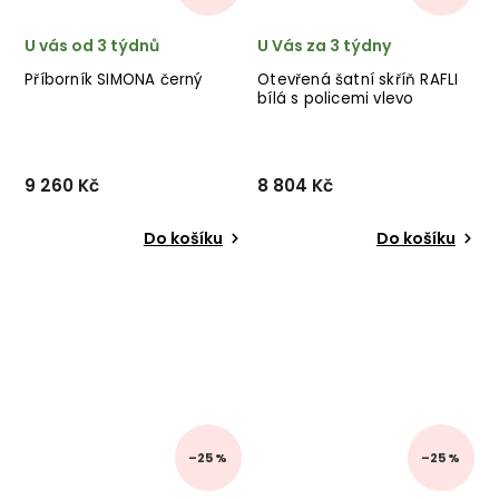
U vás od 3 týdnů
U Vás za 3 týdny
Příborník SIMONA černý
Otevřená šatní skříň RAFLI
bílá s policemi vlevo
9 260 Kč
8 804 Kč
Do košíku
Do košíku
–25 %
–25 %