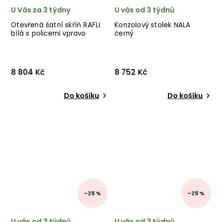
U Vás za 3 týdny
U vás od 3 týdnů
Otevřená šatní skříň RAFLI
Konzolový stolek NALA
bílá s policemi vpravo
černý
8 804 Kč
8 752 Kč
Do košíku
Do košíku
–25 %
–25 %
U vás od 3 týdnů.
U vás od 3 týdnů.