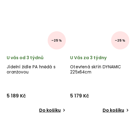
–25 %
–25 %
U vás od 3 týdnů
U Vás za 3 týdny
Jídelní židle PA hnědá s
Otevřená skříň DYNAMIC
oranžovou
225x64cm
5 189 Kč
5 179 Kč
Do košíku
Do košíku