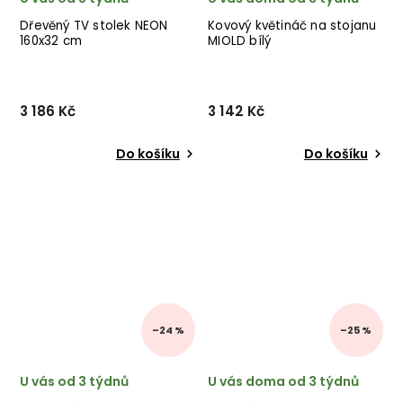
Dřevěný TV stolek NEON
Kovový květináč na stojanu
160x32 cm
MIOLD bílý
3 186 Kč
3 142 Kč
Do košíku
Do košíku
–24 %
–25 %
U vás od 3 týdnů
U vás doma od 3 týdnů