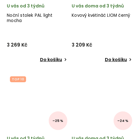
U vás od 3 týdnů
U vás doma od 3 týdnů
Noční stolek PAL light
Kovový květináč LIOM černý
mocha
3 269 Kč
3 209 Kč
Do košíku
Do košíku
TOP 10
–25 %
–24 %
U vás od 3 týdnů
U vás doma od 3 týdnů