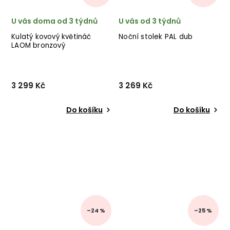
U vás doma od 3 týdnů
U vás od 3 týdnů
Kulatý kovový květináč
Noční stolek PAL dub
LAOM bronzový
3 299 Kč
3 269 Kč
Do košíku
Do košíku
–24 %
–25 %