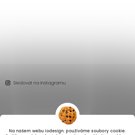
Sledovat na Instagramu
Na našem webu iodesign. používáme soubory cookie.
Copyright 2026
iodesign.
. Všechna práva vyhrazena.