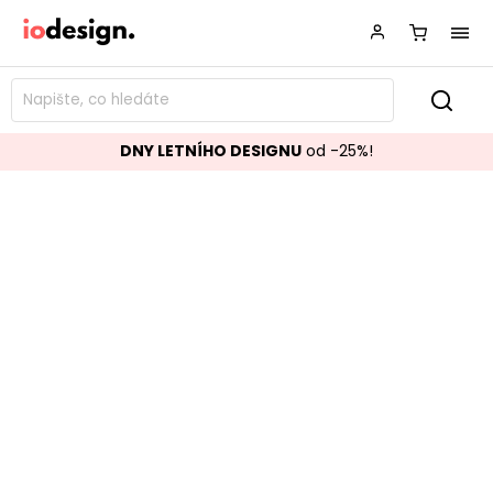
DNY LETNÍHO DESIGNU
od -25%!
Kancelářská židle NAIROBI černá
Značka:
BIZZOTTO
Kód:
5710198
TOP akce