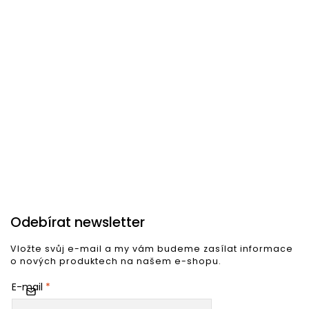
Skladem v Dánsku
(>10 ks)
Dostupnost na dotaz
U
Relaxační křeslo BLIZZARD
Kancelářská židle ROLL bílá
K
hnědá
t
3 895 Kč
4 501 Kč
6
Do košíku
Do košíku
Odebírat newsletter
Vložte svůj e-mail a my vám budeme zasílat informace
o nových produktech na našem e-shopu.
E-mail