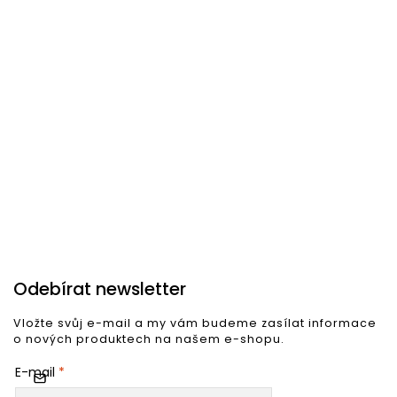
Skladem u dodavatele
Skladem u dodavatele
S
Jídelní židle RODHAM světlá
Jídelní židle KATO antracit
J
2 640 Kč
2 970 Kč
2
Do košíku
Do košíku
Odebírat newsletter
Vložte svůj e-mail a my vám budeme zasílat informace
o nových produktech na našem e-shopu.
E-mail