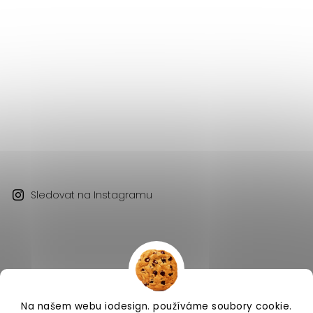
Sledovat na Instagramu
Na našem webu iodesign. používáme soubory cookie.
Copyright 2026
iodesign.
. Všechna práva vyhrazena.