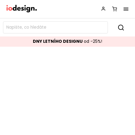
DNY LETNÍHO DESIGNU
od -25%!
Jídelní židle KATO světle šedá
whitewash
Značka:
ROWICO
Kód:
113038
TOP akce