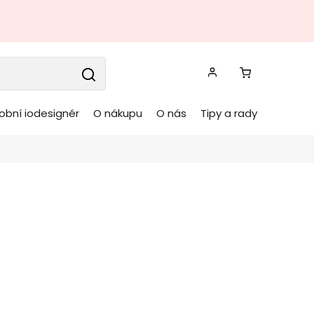
obní iodesignér
O nákupu
O nás
Tipy a rady
elní stůl EGON tmavý
x100 cm
BIZZOTTO
Kód:
0746603
ý jídelní stůl EGON od
italské firmy stylového
u
BIZZOTTO
s deskou z akáciového dřeva
a