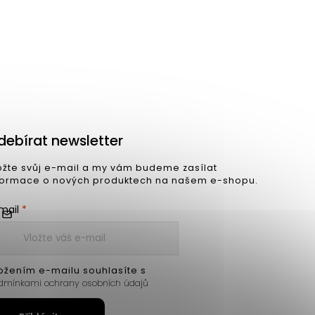
Jídelní stůl SOLVA 100x220 cm světlý
debírat newsletter
ožte svůj e-mail a my vám budeme zasílat
formace o nových produktech na našem e-shopu.
mail
ožením e-mailu souhlasíte s
dmínkami ochrany osobních údajů