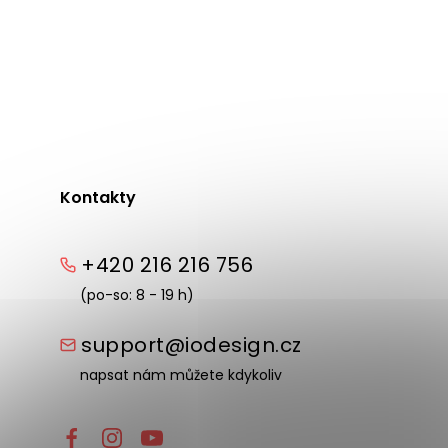
avý 202x94 cm
Rozkládací jídelní stůl MIRVANA svě
260x100 cm
Kontakty
+420 216 216 756
(po-so: 8 - 19 h)
support@iodesign.cz
napsat nám můžete kdykoliv