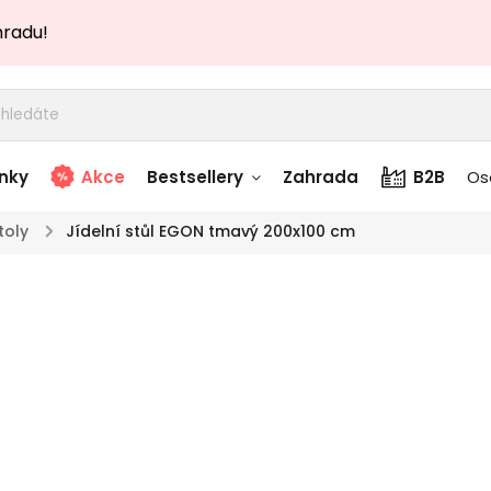
hradu!
nky
Akce
Bestsellery
Zahrada
B2B
Os
toly
/
Jídelní stůl EGON tmavý 200x100 cm
adem
Stolky skladem
Jíd
story
Zahradní nábytek
TOP akce
skladem
200
Textílie skladem
 skladem
Značka:
Designov
nábytk