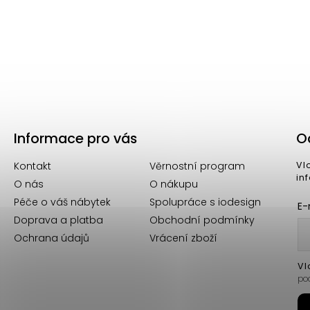
tlý 180-
Jídelní stůl JAMES tmavě hnědý 240 cm
Informace pro vás
O
Kontakt
Věrnostní program
Vl
in
O nás
O nákupu
Péče o váš nábytek
Spolupráce s iodesign
E-
Doprava a platba
Obchodní podmínky
Ochrana údajů
Vrácení zboží
Vl
po