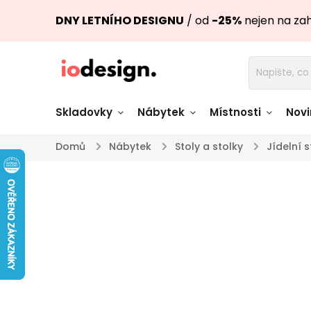
DNY LETNÍHO DESIGNU
/ od
-25%
nejen na za
Skladovky
Nábytek
Místnosti
Novi
Domů
/
Nábytek
/
Stoly a stolky
/
Jídelní s
Židle skladem
Stoly skl
Pohovky a křesla
Úložné pro
skladem
skladem
Doplňky a
Světla skladem
dekorace
Nádobí skladem