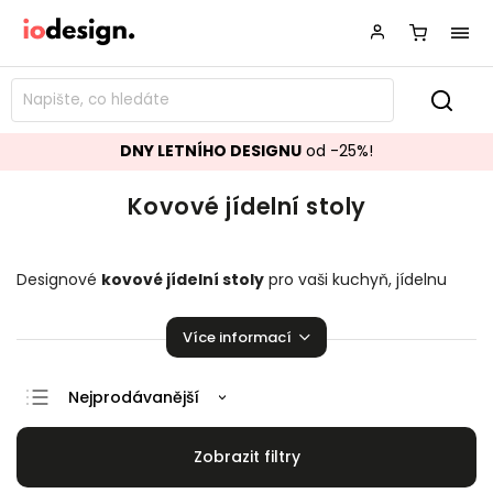
DNY LETNÍHO DESIGNU
od -25%!
Kovové jídelní stoly
Designové
kovové jídelní stoly
pro vaši kuchyň, jídelnu
nebo obývací pokoj. Stylové a krásné stoly, které zaručeně
pozvednou úroveň vašeho domova.
Více informací
Nejprodávanější
Doporučujeme
Nejlevnější