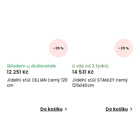
–25 %
–25 %
Skladem u dodavatele
U vás od 3 týdnů
12 251 Kč
14 531 Kč
Jídelní stůl CILLIAN černý 120
Jídelní stůl STANLEY černý
cm
120x140cm
Do košíku
Do košíku