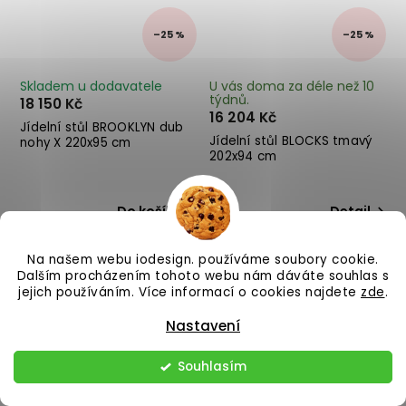
–25 %
–25 %
Skladem u dodavatele
U vás doma za déle než 10
týdnů.
18 150 Kč
16 204 Kč
Jídelní stůl BROOKLYN dub
Jídelní stůl BLOCKS tmavý
nohy X 220x95 cm
202x94 cm
Do košíku
Detail
Na našem webu iodesign. používáme soubory cookie.
Dalším procházením tohoto webu nám dáváte souhlas s
jejich používáním. Více informací o cookies najdete
zde
.
Nastavení
Souhlasím
–25 %
–25 %