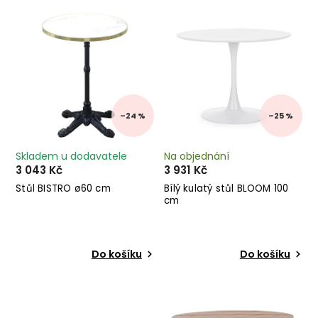
Nejdražší
Abecedně
–24 %
–25 %
Skladem u dodavatele
Na objednání
3 043 Kč
3 931 Kč
Stůl BISTRO ø60 cm
Bílý kulatý stůl BLOOM 100
cm
Do košíku
Do košíku