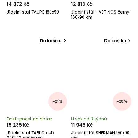
14 872 Kč
12 813 Kč
Jídelní stůl TAUPE 180x90
Jídelní stůl HASTINGS černý
160x90 cm
Do košíku
Do košíku
–21 %
–25 %
Dostupnost na dotaz
U vás od 3 týdnů
15 235 Kč
11 945 Kč
Jídelní stůl TABLO dub
Jídelní stůl SHERMAN 150x90