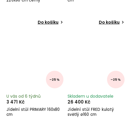
220x90 cm černý
cm
Do košíku
Do košíku
–25 %
–25 %
U vás od 6 týdnů
Skladem u dodavatele
3 471 Kč
26 400 Kč
Jídelní stůl PRIMARY 160x80
Jídelní stůl FRED kulatý
cm
světlý ø160 cm