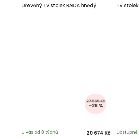
Dřevěný TV stolek RAIDA hnědý
TV stole
27 565 Kč
–25 %
U vás od 8 týdnů
Dostupné 
20 674 Kč