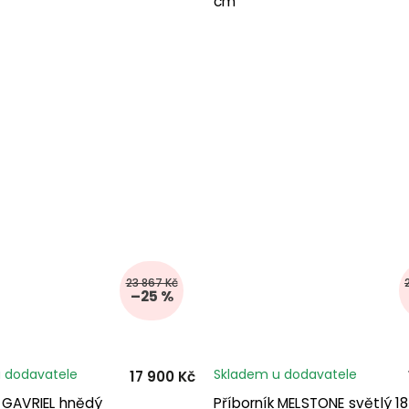
cm
23 867 Kč
–25 %
 dodavatele
Skladem u dodavatele
17 900 Kč
k GAVRIEL hnědý
Příborník MELSTONE světlý 