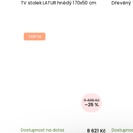
TV stolek LATUR hnědý 170x50 cm
Dřevěný 
TOP 10
11 495 Kč
–25 %
Dostupnost na dotaz
Dostupnos
8 621 Kč