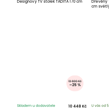
Designový TV stolek TADITA 170 cm
Dřevěný 
cm světl
13 930 Kč
–25 %
Skladem u dodavatele
U vás od 
10 448 Kč