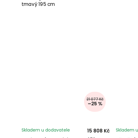
tmavý 195 cm
21 077 Kč
–25 %
Skladem u dodavatele
Skladem u
15 808 Kč