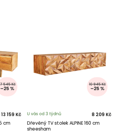
17 545 Kč
10 945 Kč
–25 %
–25 %
U vás od 3 týdnů
13 159 Kč
8 209 Kč
45 cm
Dřevěný TV stolek ALPINE 160 cm
sheesham