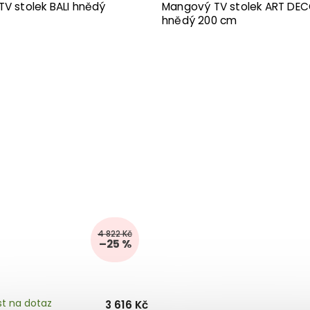
TV stolek BALI hnědý
Mangový TV stolek ART DE
hnědý 200 cm
4 822 Kč
–25 %
t na dotaz
3 616 Kč