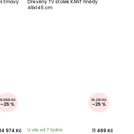
YN tmavý
Dřevěný TV stolek KANT hnědý
49x145 cm
19 965 Kč
15 291 Kč
–25 %
–25 %
U vás od 7 týdnů
14 974 Kč
11 469 Kč