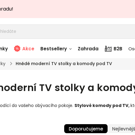
hradu!
nky
Akce
Bestsellery
Zahrada
B2B
Os
lky
/
Hnědé moderní TV stolky a komody pod TV
adem
Stolky skladem
oderní TV stolky a komod
story
Zahradní nábytek
skladem
hodící do vašeho obývacího pokoje.
Stylové komody pod TV
,
kt
Textílie skladem
 skladem
Doporučujeme
Nejlevnějš