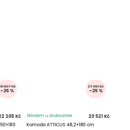
29 607 Kč
27 361 Kč
–25 %
–25 %
Skladem u dodavatele
22 205 Kč
20 521 Kč
50×180
Komoda ATTICUS 48,2×180 cm