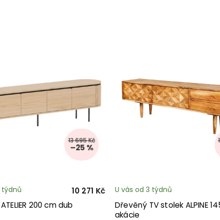
13 695 Kč
–25 %
3 týdnů
U vás od 3 týdnů
10 271 Kč
 ATELIER 200 cm dub
Dřevěný TV stolek ALPINE 1
akácie