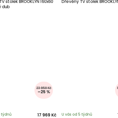
TV stolek BROOKLYN 160x60
Dřevěný TV stolek BROOKL
ý dub
23 958 Kč
–25 %
5 týdnů
U vás od 5 týdnů
17 969 Kč