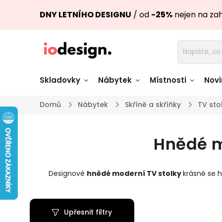
DNY LETNÍHO DESIGNU
/ od
-25%
nejen na za
Skladovky
Nábytek
Místnosti
Novi
Domů
/
Nábytek
/
Skříně a skříňky
/
TV sto
Židle skladem
Stoly skl
Hnědé m
Pohovky a křesla
Úložné pro
skladem
skladem
Designové
hnědé moderní TV stolky
krásně se 
Doplňky a
Světla skladem
dekorace
Upřesnit filtry
Nádobí skladem