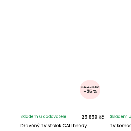
34 479 Kč
–25 %
Skladem u dodavatele
Skladem u
25 859 Kč
Dřevěný TV stolek CALI hnědý
TV komod