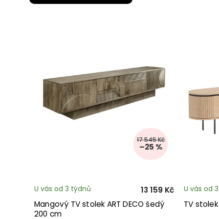
17 545 Kč
–25 %
U vás od 3 týdnů
U vás od 
13 159 Kč
Mangový TV stolek ART DECO šedý
TV stolek
200 cm