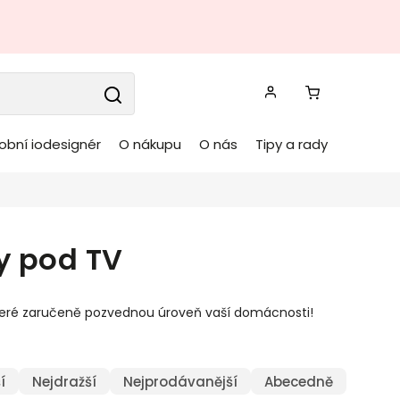
obní iodesignér
O nákupu
O nás
Tipy a rady
y pod TV
eré zaručeně pozvednou úroveň vaší domácnosti!
í
Nejdražší
Nejprodávanější
Abecedně