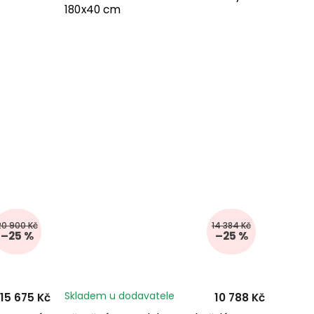
180x40 cm
20 900 Kč
14 384 Kč
–25 %
–25 %
Skladem u dodavatele
15 675 Kč
10 788 Kč