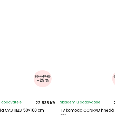
30 447 Kč
–25 %
 dodavatele
Skladem u dodavatele
22 835 Kč
a CASTIELS 50×180 cm
TV komoda CONRAD hnědá 