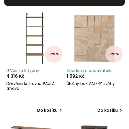
Nejdražší
Nejprodávanější
Abecedně
–25 %
–25 %
U Vás za 3 týdny
Skladem u dodavatele
4 316 Kč
1 592 Kč
Dřevěná knihovna PAULA
Úložný box VALERY světlý
tmavá
Do košíku
Do košíku