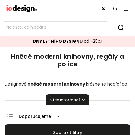
DNY LETNÍHO DESIGNU
od -25%!
Hnědé moderní knihovny, regály a
police
Designové
hnědé moderní knihovny
krásně se hodící do
vašeho obývacího pokoje.
Regály a police
,
které zaručeně
pozvednou úroveň vaší domácnosti!
Více informací
Doporučujeme
Nejlevnější