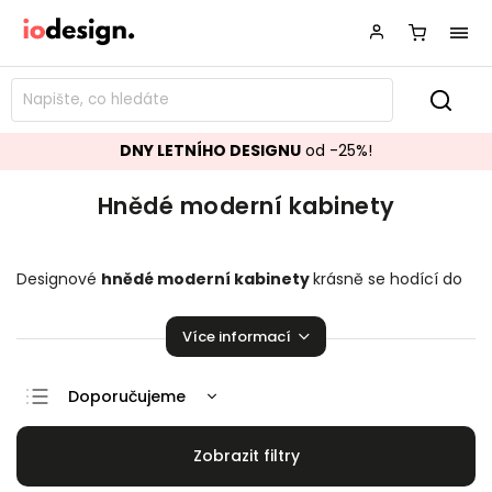
DNY LETNÍHO DESIGNU
od -25%!
Hnědé moderní kabinety
Designové
hnědé moderní kabinety
krásně se hodící do
vašeho obývacího pokoje.
Stylové kabinety
,
které
zaručeně pozvednou úroveň vaší domácnosti!
Více informací
Doporučujeme
Nejlevnější
Nejdražší