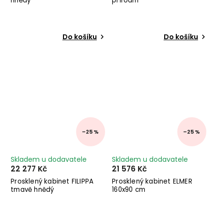
hnědý
přírodní
Do košíku
Do košíku
–25 %
–25 %
Skladem u dodavatele
Skladem u dodavatele
22 277 Kč
21 576 Kč
Prosklený kabinet FILIPPA
Prosklený kabinet ELMER
tmavě hnědý
160x90 cm