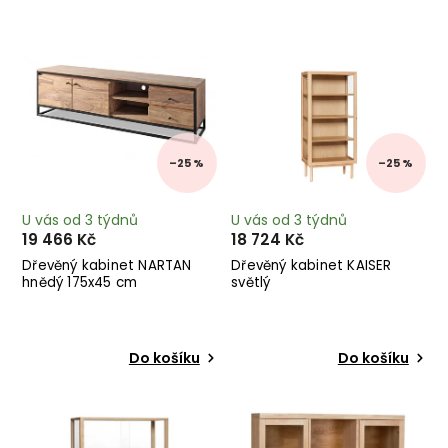
Nejprodávanější
Abecedně
–25 %
–25 %
U vás od 3 týdnů
U vás od 3 týdnů
19 466 Kč
18 724 Kč
Dřevěný kabinet NARTAN
Dřevěný kabinet KAISER
hnědý 175x45 cm
světlý
Do košíku
Do košíku