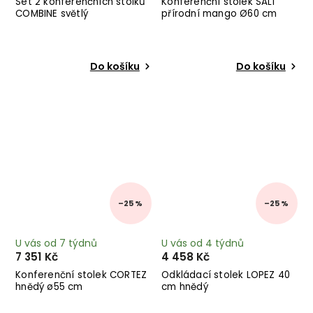
Set 2 konferenčních stolků
Konferenční stolek SALI
COMBINE světlý
přírodní mango Ø60 cm
Do košíku
Do košíku
–25 %
–25 %
U vás od 7 týdnů
U vás od 4 týdnů
7 351 Kč
4 458 Kč
Konferenční stolek CORTEZ
Odkládací stolek LOPEZ 40
hnědý ø55 cm
cm hnědý