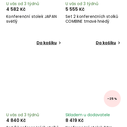
U vás od 3 týdnů
U vás od 3 týdnů
4 582 Kč
5 555 Kč
Konferenční stolek JAPAN
Set 2 konferenčních stolků
světlý
COMBINE tmavě hnědý
Do košíku
Do košíku
–25 %
U vás od 3 týdnů
Skladem u dodavatele
4 840 Kč
8 419 Kč