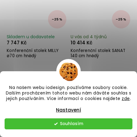
–25 %
–25 %
Skladem u dodavatele
U vás od 4 týdnů
7 747 Kč
10 414 Kč
Konferenční stolek MILLY
Konferenční stolek SANAT
ø70 cm hnědý
140 cm hnědý
Do košíku
Do košíku
Na našem webu iodesign. používáme soubory cookie.
Dalším procházením tohoto webu nám dáváte souhlas s
jejich používáním. Více informací o cookies najdete
zde
.
Nastavení
Souhlasím