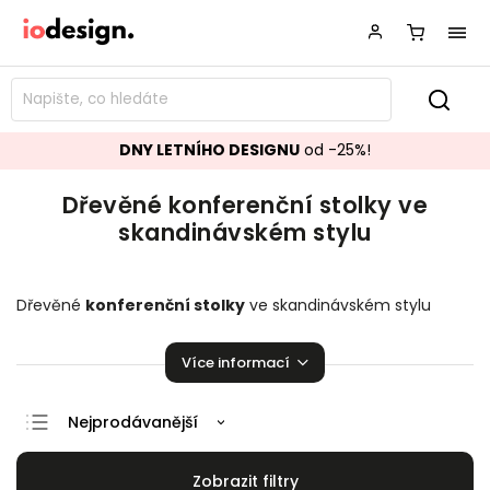
DNY LETNÍHO DESIGNU
od -25%!
Dřevěné konferenční stolky ve
skandinávském stylu
Dřevěné
konferenční stolky
ve skandinávském stylu
přímo stvořené pro váš obývací pokoj. Stylové a krásné
stolky, které zaručeně pozvednou úroveň vašeho domova.
Více informací
Nejprodávanější
Doporučujeme