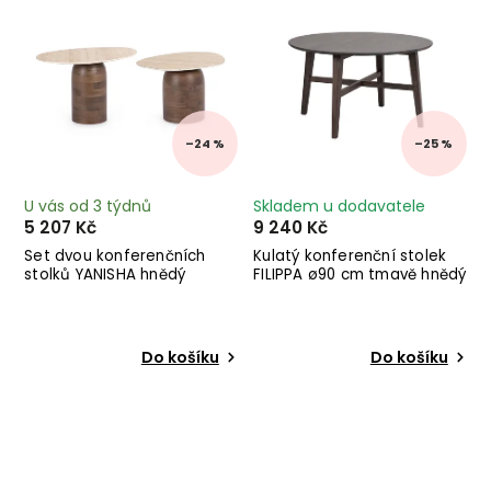
–24 %
–25 %
U vás od 3 týdnů
Skladem u dodavatele
5 207 Kč
9 240 Kč
Set dvou konferenčních
Kulatý konferenční stolek
stolků YANISHA hnědý
FILIPPA ø90 cm tmavě hnědý
Do košíku
Do košíku