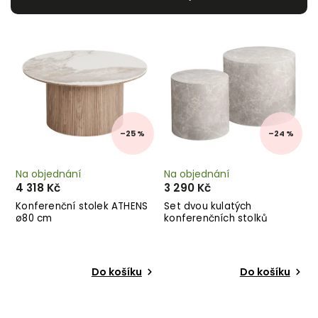
Nejlevnější
Nejdražší
Abecedně
–25 %
–24 %
Na objednání
Na objednání
4 318 Kč
3 290 Kč
Konferenční stolek ATHENS
Set dvou kulatých
ø80 cm
konferenčních stolků
PRAGUE béžový
Do košíku
Do košíku