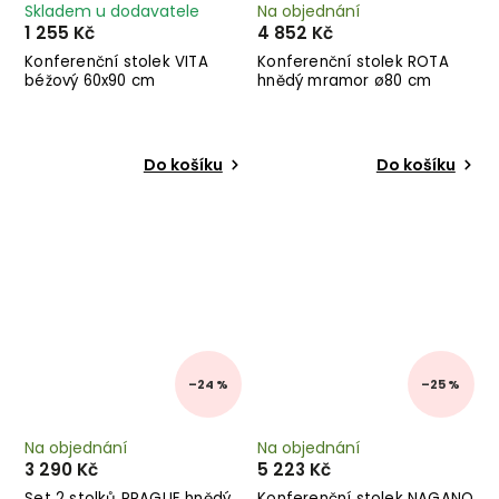
Skladem u dodavatele
Na objednání
1 255 Kč
4 852 Kč
Konferenční stolek VITA
Konferenční stolek ROTA
béžový 60x90 cm
hnědý mramor ø80 cm
Do košíku
Do košíku
–24 %
–25 %
Na objednání
Na objednání
3 290 Kč
5 223 Kč
Set 2 stolků PRAGUE hnědý
Konferenční stolek NAGANO