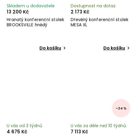
Skladem u dodavatele
Dostupnost na dotaz
13 200 Kč
2 173 Kč
Hranatý konferenční stolek
Dřevěný konferenční stolek
BROOKSVILLE hnědý
MESA XL
Do košíku
Do košíku
–24 %
U vás od 3 týdnů
U vás za déle než 10 týdnů.
4 675 Kč
7 113 Kč