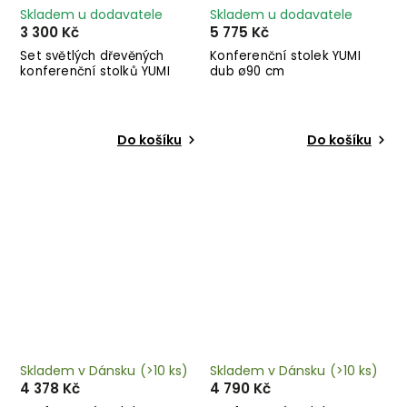
Skladem u dodavatele
Skladem u dodavatele
3 300 Kč
5 775 Kč
Set světlých dřevěných
Konferenční stolek YUMI
konferenční stolků YUMI
dub ø90 cm
Do košíku
Do košíku
Skladem v Dánsku
(>10 ks)
Skladem v Dánsku
(>10 ks)
4 378 Kč
4 790 Kč