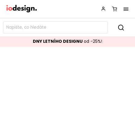
DNY LETNÍHO DESIGNU
od -25%!
Dřevěná jídelní židle DERRY
Značka:
Gescova
Kód:
99772