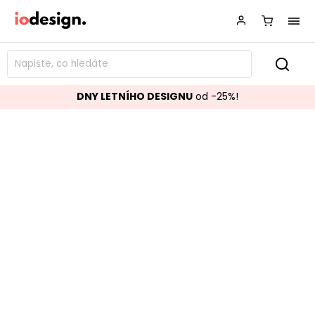
DNY LETNÍHO DESIGNU
od -25%!
Sada 3 květináčů PATHOM
Bronzová
Značka:
BIZZOTTO
Kód:
0792334
TOP akce
Novinka