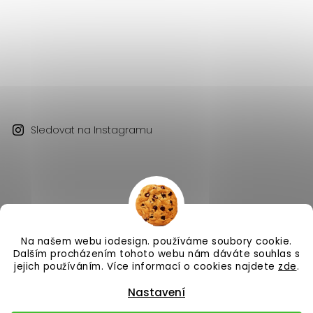
Sledovat na Instagramu
Na našem webu iodesign. používáme soubory cookie.
Copyright 2026
iodesign.
. Všechna práva vyhrazena.
Dalším procházením tohoto webu nám dáváte souhlas s
Vytvořil
Shoptet
| Design
Shoptak.cz
jejich používáním. Více informací o cookies najdete
zde
.
Nastavení