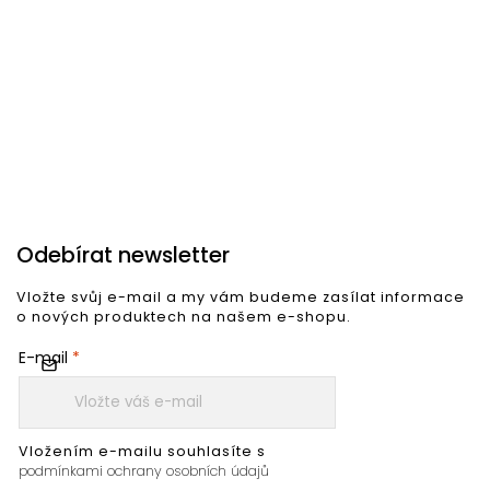
3 216 Kč
3 897 Kč
2
Do košíku
Do košíku
Odebírat newsletter
Vložte svůj e-mail a my vám budeme zasílat informace
o nových produktech na našem e-shopu.
E-mail
Vložením e-mailu souhlasíte s
podmínkami ochrany osobních údajů