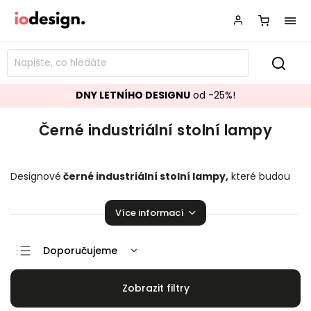
DNY LETNÍHO DESIGNU
od -25%!
Černé industriální stolní lampy
Designové
černé industriální stolní lampy,
které budou
ozdobou vašeho interiéru! Krásné
stolní lampy
pozvednou
úroveň Vaší domácnosti.
Více informací
Doporučujeme
Nejlevnější
Nejdražší