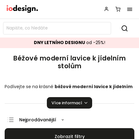
DNY LETNÍHO DESIGNU
od -25%!
Béžové moderní lavice k jídelním
stolům
Podívejte se na krásné
béžové moderní
lavice k jídelním
stolům
perfektně se hodící do vaší domácnosti. Na výběr
je zde z několika kusů. Je radost na nich sedět!
Více informací
Nejprodávanější
Doporučujeme