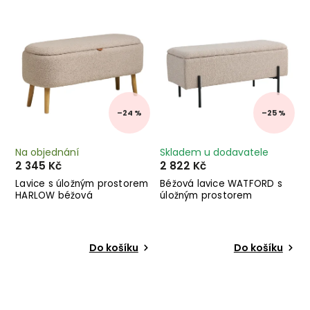
Nejdražší
Abecedně
–24 %
–25 %
Na objednání
Skladem u dodavatele
2 345 Kč
2 822 Kč
Lavice s úložným prostorem
Béžová lavice WATFORD s
HARLOW béžová
úložným prostorem
Do košíku
Do košíku