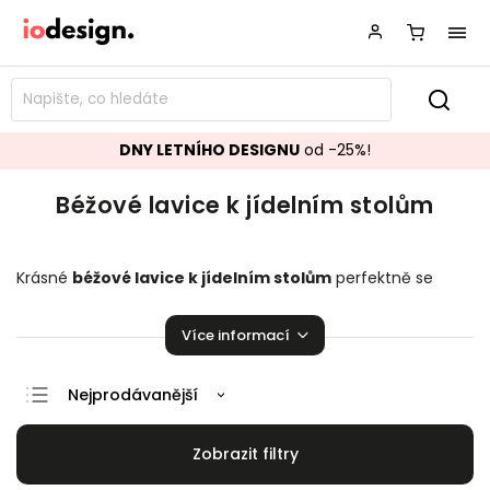
DNY LETNÍHO DESIGNU
od -25%!
Béžové lavice k jídelním stolům
Krásné
béžové lavice k jídelním stolům
perfektně se
hodící do vaší domácnosti. Na výběr je zde z několika kusů.
Je radost na nich sedět!
Více informací
Nejprodávanější
Doporučujeme
Nejlevnější