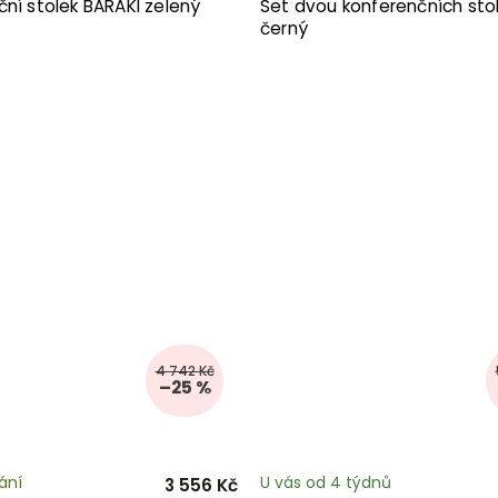
ní stolek BARAKI zelený
Set dvou konferenčních stol
černý
4 742 Kč
–25 %
ání
U vás od 4 týdnů
3 556 Kč