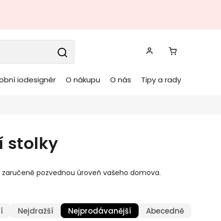
obní iodesignér
O nákupu
O nás
Tipy a rady
 stolky
teré zaručeně pozvednou úroveň vašeho domova.
í
Nejdražší
Nejprodávanější
Abecedně