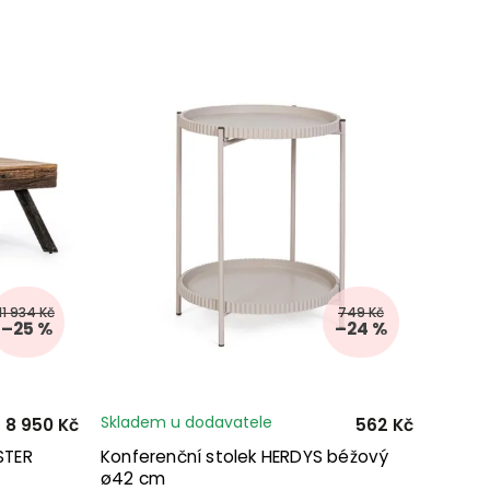
11 934 Kč
749 Kč
–25 %
–24 %
Skladem u dodavatele
8 950 Kč
562 Kč
STER
Konferenční stolek HERDYS béžový
ø42 cm