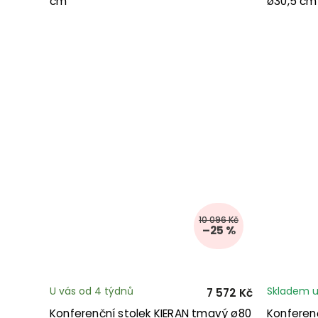
cm
ø30,5 cm
10 096 Kč
–25 %
U vás od 4 týdnů
Skladem u
7 572 Kč
Konferenční stolek KIERAN tmavý ø80
Konferen