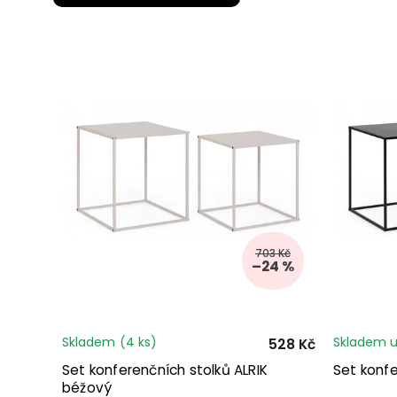
703 Kč
–24 %
Skladem
(4 ks)
Skladem u
528 Kč
Set konferenčních stolků ALRIK
Set konfe
béžový