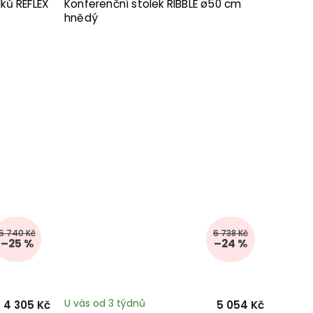
ků REFLEX
Konferenční stolek RIBBLE ø50 cm
hnědý
5 740 Kč
6 738 Kč
–25 %
–24 %
U vás od 3 týdnů
4 305 Kč
5 054 Kč