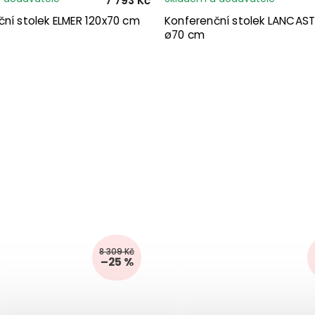
7 793 Kč
ní stolek ELMER 120x70 cm
Konferenční stolek LANCAST
ø70 cm
8 309 Kč
–25 %