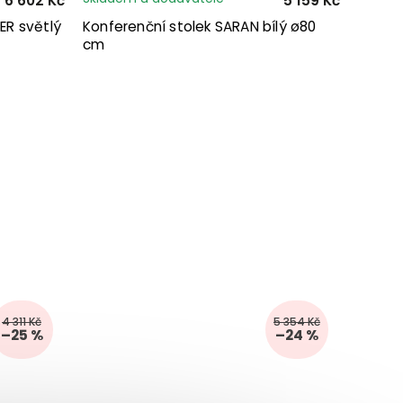
6 602 Kč
5 159 Kč
ER světlý
Konferenční stolek SARAN bílý ø80
cm
4 311 Kč
5 354 Kč
–25 %
–24 %