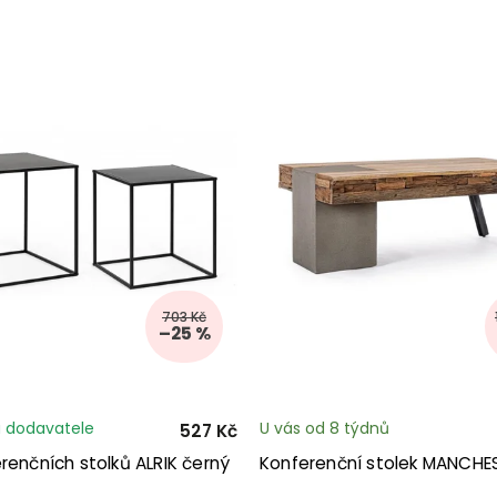
703 Kč
–25 %
 dodavatele
U vás od 8 týdnů
527 Kč
renčních stolků ALRIK černý
Konferenční stolek MANCHE