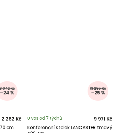
3 042 Kč
13 295 Kč
–24 %
–25 %
U vás od 7 týdnů
2 282 Kč
9 971 Kč
x70 cm
Konferenční stolek LANCASTER tmavý