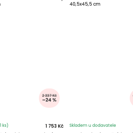
m
40,5x45,5 cm
2 337 Kč
–24 %
1 ks)
Skladem u dodavatele
1 753 Kč