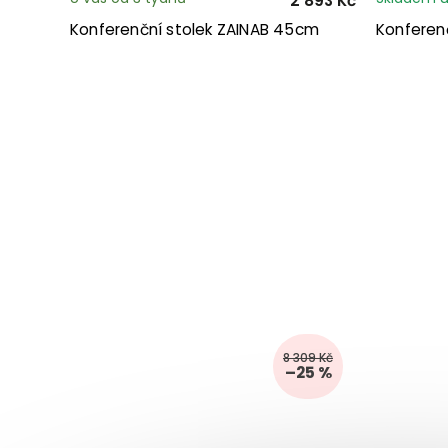
2 893 Kč
Konferenční stolek ZAINAB 45cm
Konferenč
8 309 Kč
–25 %