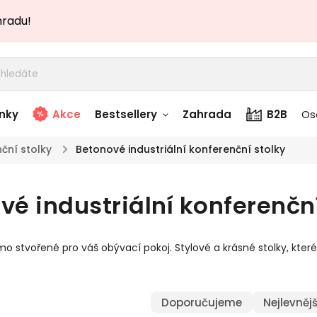
hradu!
nky
Akce
Bestsellery
Zahrada
B2B
Os
ční stolky
/
Betonové industriální konferenční stolky
adem
Stolky skladem
vé industriální konferenční
story
Zahradní nábytek
skladem
mo stvořené pro váš obývací pokoj. Stylové a krásné stolky, k
Textílie skladem
 skladem
Doporučujeme
Nejlevnějš