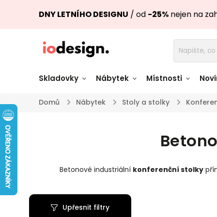
DNY LETNÍHO DESIGNU
/ od
-25%
nejen na za
Skladovky
Nábytek
Místnosti
Novi
Domů
/
Nábytek
/
Stoly a stolky
/
Konferen
Židle skladem
Stoly skl
Betono
Pohovky a křesla
Úložné pro
skladem
skladem
Betonové industriální
konferenční stolky
pří
Doplňky a
Světla skladem
dekorace
Upřesnit filtry
Nádobí skladem