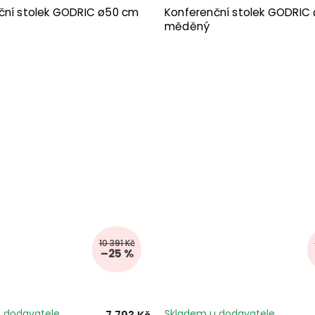
ční stolek GODRIC ø50 cm
Konferenční stolek GODRIC
měděný
10 391 Kč
–25 %
 dodavatele
Skladem u dodavatele