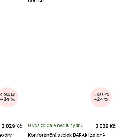
ø90 cm
4 038 Kč
4 038 Kč
–24 %
–24 %
U vás za déle než 10 týdnů
3 029 Kč
3 029 Kč
modrý
Konferenční stolek BARAKI zelený