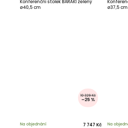
Konferenční stolek BARAKI zelený
Konferenč
ø40,5 cm
ø37,5 cm
10 329 Kč
–25 %
Na objednání
Na objedn
7 747 Kč