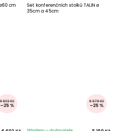
 ø60 cm
Set konferenčních stolků TALIN ø
35cm a 45cm
8 803 Kč
6 879 Kč
–25 %
–25 %
Skladem u dodavatele