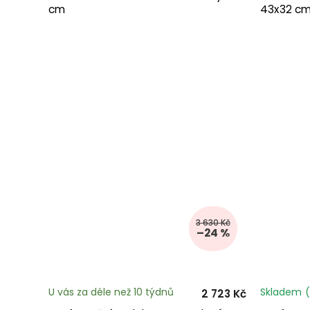
cm
43x32 c
3 630 Kč
–24 %
U vás za déle než 10 týdnů
Skladem
(
2 723 Kč