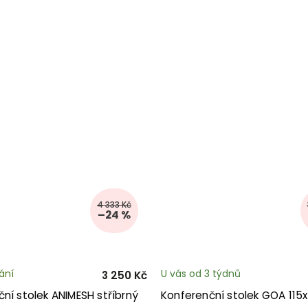
4 333 Kč
–24 %
ání
U vás od 3 týdnů
3 250 Kč
ní stolek ANIMESH stříbrný
Konferenční stolek GOA 115