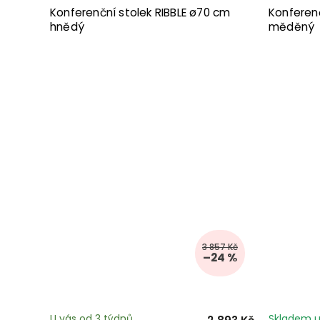
Konferenční stolek RIBBLE ø70 cm
Konferen
hnědý
měděný
3 857 Kč
–24 %
U vás od 3 týdnů
Skladem u