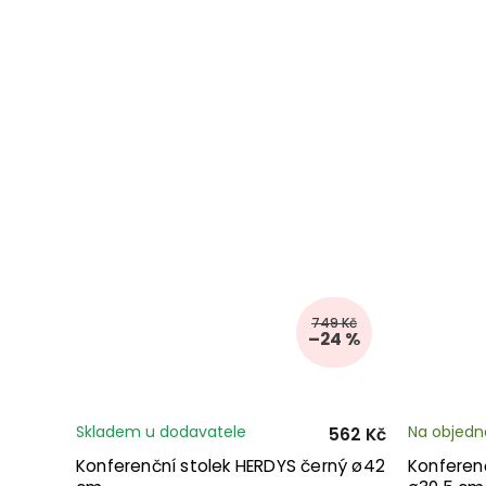
749 Kč
–24 %
Skladem u dodavatele
Na objedn
562 Kč
Konferenční stolek HERDYS černý ø42
Konferenč