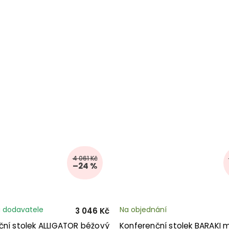
4 061 Kč
–24 %
 dodavatele
Na objednání
3 046 Kč
ční stolek ALLIGATOR béžový
Konferenční stolek BARAKI 