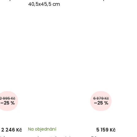
40,5x45,5 cm
2 995 Kč
6 879 Kč
–25 %
–25 %
Na objednání
2 246 Kč
5 159 Kč