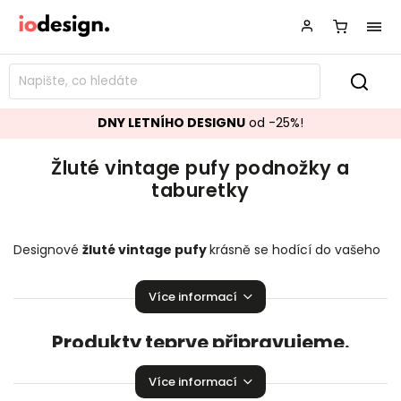
DNY LETNÍHO DESIGNU
od -25%!
Žluté vintage pufy podnožky a
taburetky
Designové
žluté vintage
pufy
krásně se hodící do vašeho
obývacího pokoje.
Podnožky a taburetky
k vaší sedací
soupravě přímo stvořené k relaxaci!
Více informací
Produkty teprve připravujeme.
Můžete se ale podívat na ostatní kategorie.
Více informací