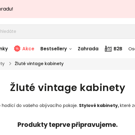
hradu!
nky
Akce
Bestsellery
Zahrada
B2B
Os
ty
/
Žluté vintage kabinety
adem
Stolky skladem
Žluté vintage kabinety
story
Zahradní nábytek
skladem
e hodící do vašeho obývacího pokoje.
Stylové kabinety
,
které 
Textílie skladem
 skladem
Produkty teprve připravujeme.