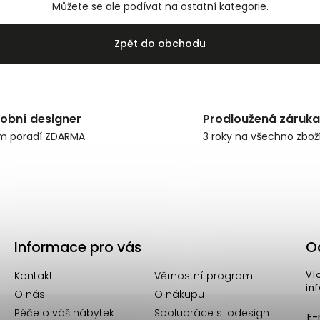
Můžete se ale podívat na ostatní kategorie.
Zpět do obchodu
obní designer
Prodloužená záruka
m poradí ZDARMA
3 roky na všechno zbož
Informace pro vás
O
Kontakt
Věrnostní program
Vl
in
O nás
O nákupu
Péče o váš nábytek
Spolupráce s iodesign
E-