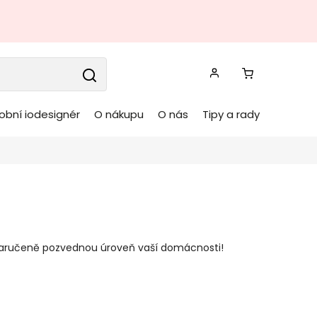
obní iodesignér
O nákupu
O nás
Tipy a rady
zaručeně pozvednou úroveň vaší domácnosti!