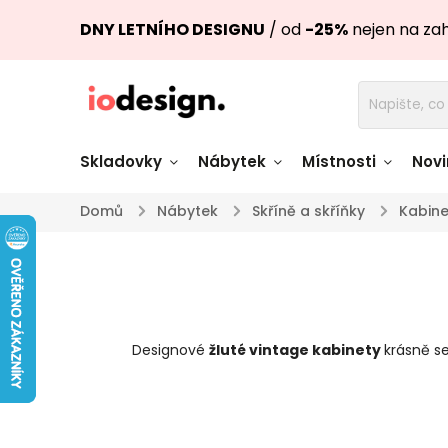
DNY LETNÍHO DESIGNU
/ od
-25%
nejen na za
Skladovky
Nábytek
Místnosti
Novi
Domů
/
Nábytek
/
Skříně a skříňky
/
Kabine
Židle skladem
Stoly skl
Pohovky a křesla
Úložné pro
skladem
skladem
Designové
žluté vintage kabinety
krásně s
Doplňky a
Světla skladem
dekorace
Nádobí skladem