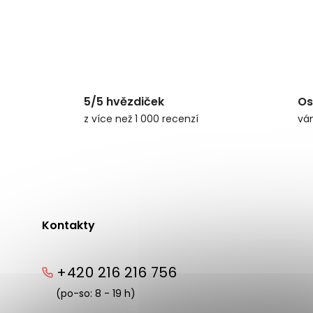
5/5 hvězdiček
Os
z více než 1 000 recenzí
vá
Kontakty
+420 216 216 756
(po-so: 8 - 19 h)