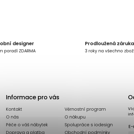
obní designer
Prodloužená záruka
m poradí ZDARMA
3 roky na všechno zbož
Informace pro vás
O
Kontakt
Věrnostní program
Vl
in
O nás
O nákupu
Péče o váš nábytek
Spolupráce s iodesign
E-
Doprava a platba
Obchodní podmínky