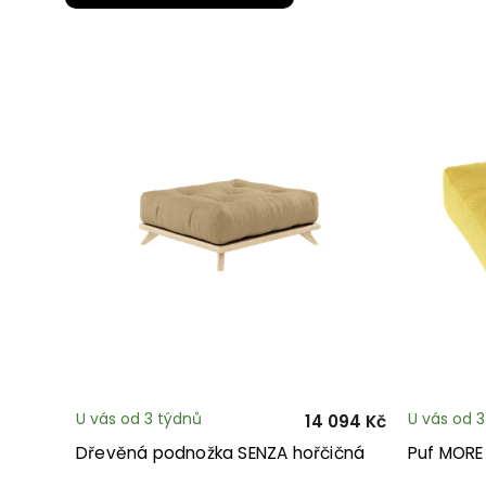
U vás od 3 týdnů
U vás od 
14 094 Kč
Dřevěná podnožka SENZA hořčičná
Puf MORE