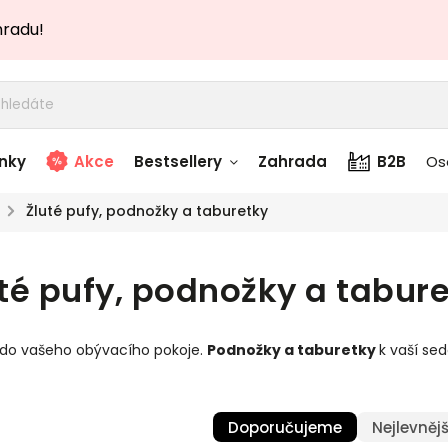
hradu!
nky
Akce
Bestsellery
Zahrada
B2B
Os
/
Žluté pufy, podnožky a taburetky
adem
Stolky skladem
té pufy, podnožky a tabur
story
Zahradní nábytek
skladem
 do vašeho obývacího pokoje.
Podnožky a taburetky
k vaší se
Textílie skladem
 skladem
Doporučujeme
Nejlevnějš