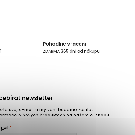
Pohodlné vrácení
í
ZDARMA 365 dní od nákupu
debírat newsletter
ožte svůj e-mail a my vám budeme zasílat
formace o nových produktech na našem e-shopu.
mail