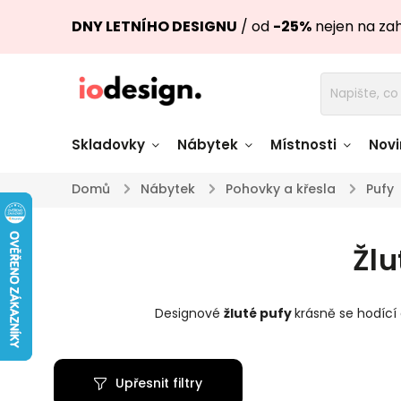
DNY LETNÍHO DESIGNU
/ od
-25%
nejen na za
Skladovky
Nábytek
Místnosti
Novi
Domů
/
Nábytek
/
Pohovky a křesla
/
Pufy
Židle skladem
Stoly skl
Žlu
Pohovky a křesla
Úložné pro
skladem
skladem
Designové
žluté pufy
krásně se hodící
Doplňky a
Světla skladem
dekorace
Upřesnit filtry
Nádobí skladem