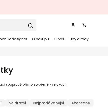
obní iodesignér
O nákupu
O nás
Tipy a rady
etky
dací soupravě přímo stvořené k relaxaci!
í
Nejdražší
Nejprodávanější
Abecedně