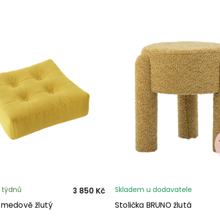
3 týdnů
Skladem u dodavatele
3 850 Kč
 medově žlutý
Stolička BRUNO žlutá