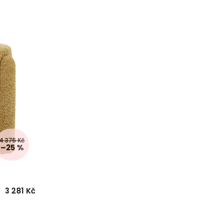
4 375 Kč
–25 %
3 281 Kč