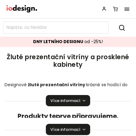
DNY LETNÍHO DESIGNU
od -25%!
Žluté prezentační vitríny a prosklené
kabinety
Designové
žluté prezentační vitríny
krásně se hodící do
vašeho obývacího pokoje.
Prosklené kabinety
,
které
zaručeně pozvednou úroveň vaší domácnosti!
Více informací
Produkty teprve připravujeme.
Můžete se ale podívat na ostatní kategorie.
Více informací