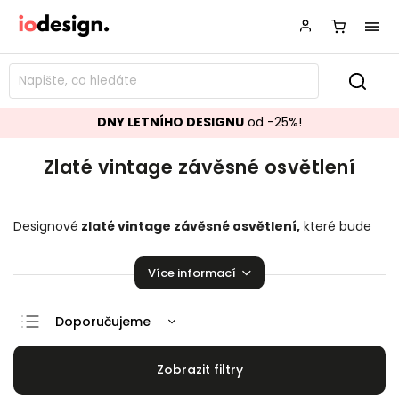
DNY LETNÍHO DESIGNU
od -25%!
Zlaté vintage závěsné osvětlení
Designové
zlaté vintage závěsné osvětlení,
které bude
ozdobou vašeho interiéru!
Závěsné osvětlení
pozvedající
úroveň Vaší domácnosti.
Více informací
Doporučujeme
Nejlevnější
Nejdražší