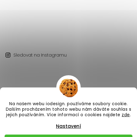
Sledovat na Instagramu
Na našem webu iodesign. používáme soubory cookie.
Copyright 2026
iodesign.
. Všechna práva vyhrazena.
Dalším procházením tohoto webu nám dáváte souhlas s
Vytvořil
Shoptet
| Design
Shoptak.cz
jejich používáním. Více informací o cookies najdete
zde
.
Nastavení