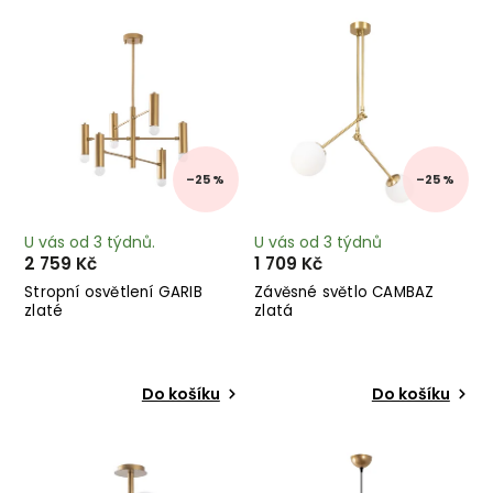
Nejprodávanější
Abecedně
–25 %
–25 %
U vás od 3 týdnů.
U vás od 3 týdnů
2 759 Kč
1 709 Kč
Stropní osvětlení GARIB
Závěsné světlo CAMBAZ
zlaté
zlatá
Do košíku
Do košíku