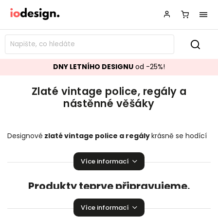
DNY LETNÍHO DESIGNU
od -25%!
Zlaté vintage police, regály a
nástěnné věšáky
Designové
zlaté vintage police a regály
krásně se hodící
do vašeho obývacího pokoje, ložnice či šatny. Stylové
nástěnné věšáky
,
které zaručeně rozzáří vaší domácnosti!
Více informací
Produkty teprve připravujeme.
Můžete se ale podívat na ostatní kategorie.
Více informací