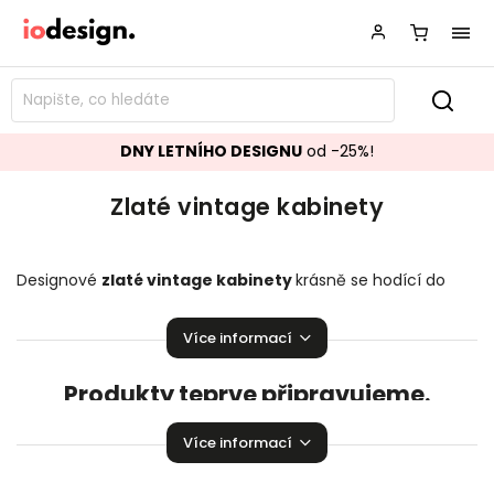
DNY LETNÍHO DESIGNU
od -25%!
Zlaté vintage kabinety
Designové
zlaté vintage kabinety
krásně se hodící do
vašeho obývacího pokoje.
Stylové kabinety
,
které
zaručeně pozvednou úroveň vaší domácnosti!
Více informací
Produkty teprve připravujeme.
Můžete se ale podívat na ostatní kategorie.
Více informací