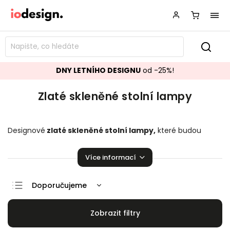
DNY LETNÍHO DESIGNU
od -25%!
Zlaté skleněné stolní lampy
Designové
zlaté skleněné stolní lampy,
které budou
ozdobou vašeho interiéru! Krásné
stolní lampy
pozvednou
úroveň Vaší domácnosti.
Více informací
Doporučujeme
Nejlevnější
Nejdražší