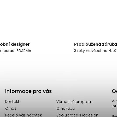
obní designer
Prodloužená záruka
m poradí ZDARMA
3 roky na všechno zbož
Informace pro vás
O
Kontakt
Věrnostní program
Vl
in
O nás
O nákupu
Péče o váš nábytek
Spolupráce s iodesign
E-