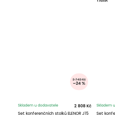
YAMIR
3 743 Kč
–24 %
Skladem u dodavatele
Skladem u
2 808 Kč
Set konferenčních stolků ELENOR J15
Set konfe