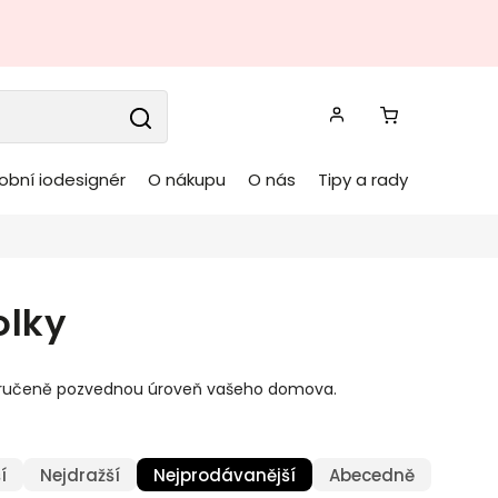
obní iodesignér
O nákupu
O nás
Tipy a rady
olky
é zaručeně pozvednou úroveň vašeho domova.
í
Nejdražší
Nejprodávanější
Abecedně