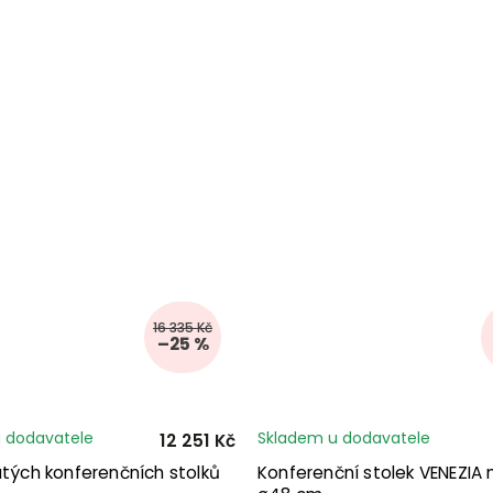
16 335 Kč
–25 %
 dodavatele
Skladem u dodavatele
12 251 Kč
atých konferenčních stolků
Konferenční stolek VENEZIA