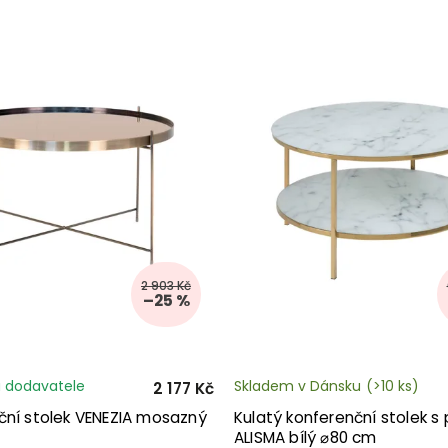
2 903 Kč
–25 %
 dodavatele
Skladem v Dánsku
(>10 ks)
2 177 Kč
ční stolek VENEZIA mosazný
Kulatý konferenční stolek s p
ALISMA bílý ⌀80 cm