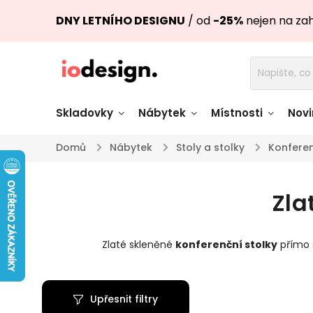
DNY LETNÍHO DESIGNU
/ od
-25%
nejen na za
Skladovky
Nábytek
Místnosti
Novi
Domů
/
Nábytek
/
Stoly a stolky
/
Konferen
Židle skladem
Stoly skl
Zla
Pohovky a křesla
Úložné pro
skladem
skladem
Zlaté skleněné
konferenční stolky
přímo 
Doplňky a
Světla skladem
dekorace
Upřesnit filtry
Nádobí skladem