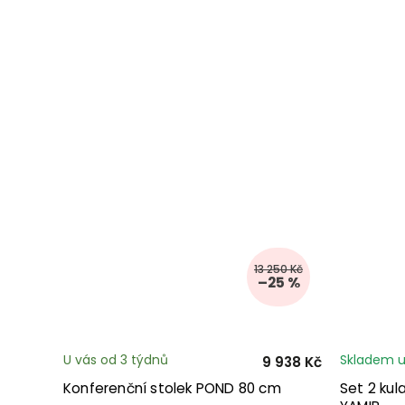
13 250 Kč
–25 %
U vás od 3 týdnů
Skladem u
9 938 Kč
Konferenční stolek POND 80 cm
Set 2 kul