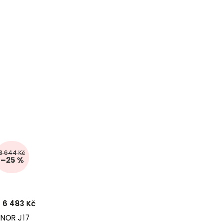
8 644 Kč
–25 %
6 483 Kč
ENOR J17