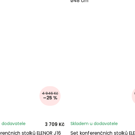
ø48 cm
4 946 Kč
–25 %
 dodavatele
Skladem u dodavatele
3 709 Kč
renčních stolků ELENOR J16
Set konferenčních stolků EL