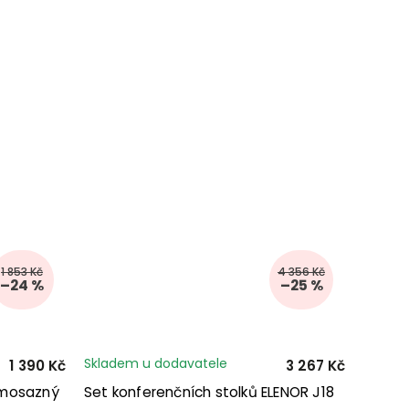
1 853 Kč
4 356 Kč
–24 %
–25 %
Skladem u dodavatele
1 390 Kč
3 267 Kč
 mosazný
Set konferenčních stolků ELENOR J18