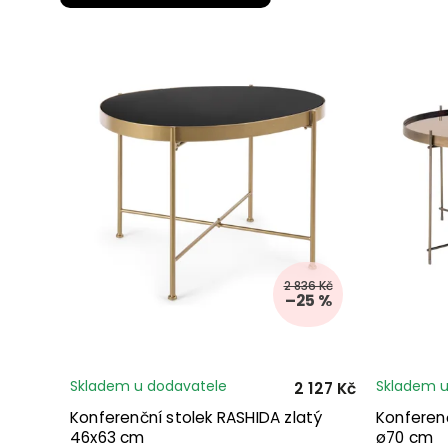
2 836 Kč
–25 %
Skladem u dodavatele
Skladem u
2 127 Kč
Konferenční stolek RASHIDA zlatý
Konferen
46x63 cm
ø70 cm