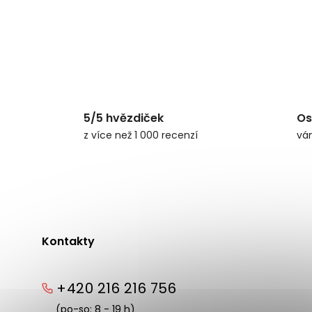
5/5 hvězdiček
Os
z více než 1 000 recenzí
vá
Kontakty
+420 216 216 756
(po-so: 8 - 19 h)