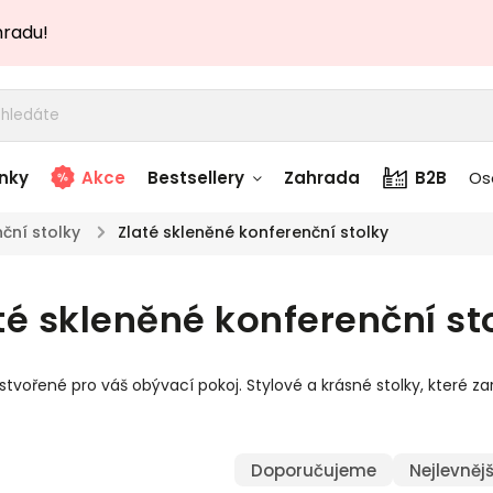
hradu!
nky
Akce
Bestsellery
Zahrada
B2B
Os
ční stolky
/
Zlaté skleněné konferenční stolky
adem
Stolky skladem
té skleněné konferenční st
story
Zahradní nábytek
skladem
stvořené pro váš obývací pokoj. Stylové a krásné stolky, kter
Textílie skladem
 skladem
Doporučujeme
Nejlevnějš