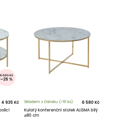
6 580 Kč
–25 %
Skladem v Dánsku
(>10 ks)
4 935 Kč
6 580 Kč
olicí
Kulatý konferenční stolek ALISMA bílý
⌀80 cm