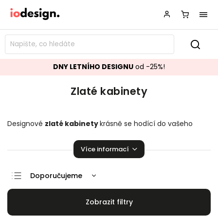
DNY LETNÍHO DESIGNU
od -25%!
Zlaté kabinety
Designové
zlaté
kabinety
krásně se hodící do vašeho
obývacího pokoje.
Stylové kabinety
,
které zaručeně
pozvednou úroveň vaší domácnosti!
Více informací
Doporučujeme
Nejlevnější
Nejdražší