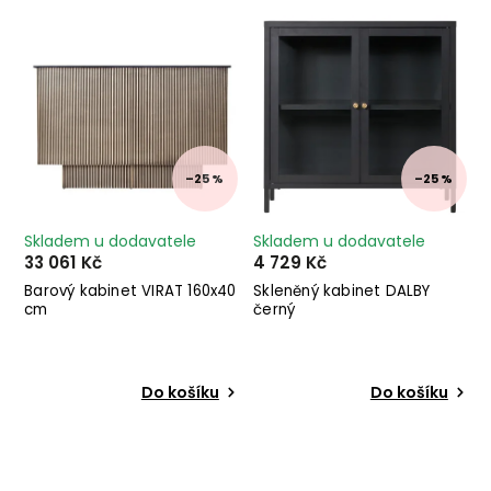
Nejprodávanější
Abecedně
–25 %
–25 %
Skladem u dodavatele
Skladem u dodavatele
33 061 Kč
4 729 Kč
Barový kabinet VIRAT 160x40
Skleněný kabinet DALBY
cm
černý
Do košíku
Do košíku