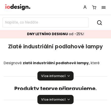
DNY LETNÍHO DESIGNU
od -25%!
Zlaté industriální podlahové lampy
Designové
zlaté industriální
podlahové lampy
,
které
budou ozdobou vašeho interiéru! Stylové
podlahové
lampy
rozzáří Vaší domácnost.
Více informací
Produkty teprve připravujeme.
Můžete se ale podívat na ostatní kategorie.
Více informací