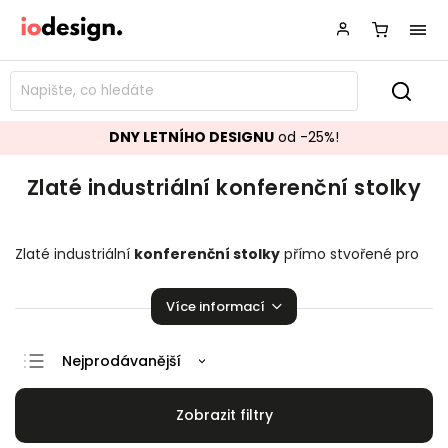
DNY LETNÍHO DESIGNU
od -25%!
Zlaté industriální konferenční stolky
Zlaté industriální
konferenční stolky
přímo stvořené pro
váš obývací pokoj. Stylové a krásné stolky, které zaručeně
pozvednou úroveň vašeho domova.
Více informací
Nejprodávanější
Doporučujeme
Nejlevnější