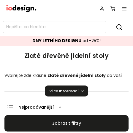
DNY LETNÍHO DESIGNU
od -25%!
Zlaté dřevěné jídelní stoly
Vybírejte zde krásné
zlaté dřevěné
jídelní stoly
do vaší
kuchyně či jídelny. Mnoho skvělých kousků pro vaši úžasnou
domácnost!
Více informací
Nejprodávanější
Doporučujeme
Nejlevnější