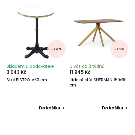
Nejdražší
Abecedně
–24 %
–25 %
Skladem u dodavatele
U vás od 3 týdnů
3 043 Kč
11 945 Kč
Stůl BISTRO ø60 cm
Jídelní stůl SHERMAN 150x90
cm
Do košíku
Do košíku