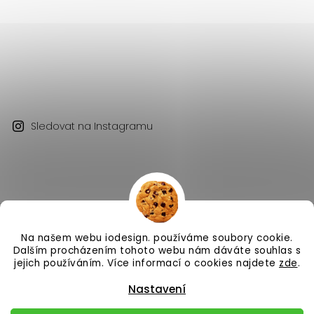
Sledovat na Instagramu
Na našem webu iodesign. používáme soubory cookie.
Copyright 2026
iodesign.
. Všechna práva vyhrazena.
Dalším procházením tohoto webu nám dáváte souhlas s
Vytvořil
Shoptet
| Design
Shoptak.cz
jejich používáním. Více informací o cookies najdete
zde
.
Nastavení