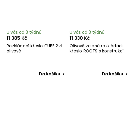
U vás od 3 týdnů
U vás od 3 týdnů
11 385 Kč
11 330 Kč
Rozkládací křeslo CUBE 3v1
Olivově zelené rozkládací
olivové
křeslo ROOTS s konstrukcí
ze světlého dřeva
Do košíku
Do košíku