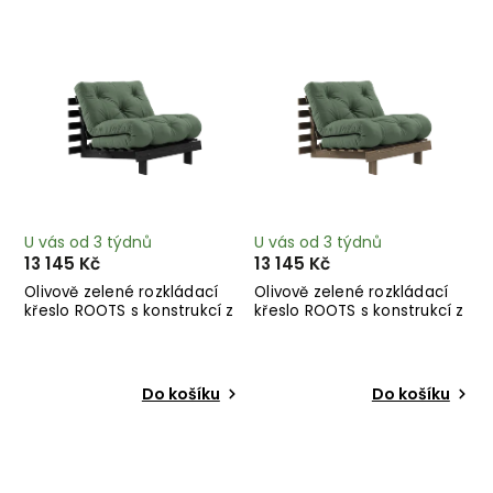
Nejprodávanější
Abecedně
U vás od 3 týdnů
U vás od 3 týdnů
13 145 Kč
13 145 Kč
Olivově zelené rozkládací
Olivově zelené rozkládací
křeslo ROOTS s konstrukcí z
křeslo ROOTS s konstrukcí z
černého dřeva
tmavě hnědého dřeva
Do košíku
Do košíku