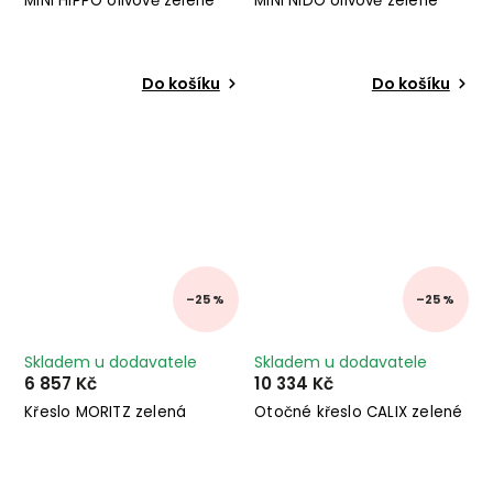
MINI HIPPO olivově zelené
MINI NIDO olivově zelené
Do košíku
Do košíku
–25 %
–25 %
Skladem u dodavatele
Skladem u dodavatele
6 857 Kč
10 334 Kč
Křeslo MORITZ zelená
Otočné křeslo CALIX zelené