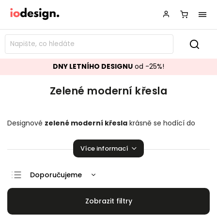
DNY LETNÍHO DESIGNU
od -25%!
Zelené moderní křesla
Designové
zelené moderní křesla
krásně se hodící do
vašeho obývacího pokoje.
Křesla
přímo stvořené k relaxaci!
Více informací
Doporučujeme
Nejlevnější
Nejdražší