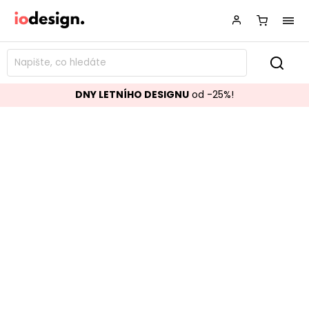
DNY LETNÍHO DESIGNU
od -25%!
Závěsné světlo BLACK černé
Značka:
OPVIQ
Kód:
414LRC1570
TOP akce