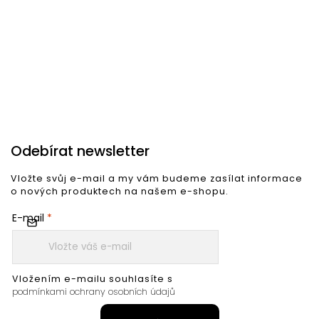
466 Kč
958 Kč
1
Do košíku
Do košíku
Odebírat newsletter
Vložte svůj e-mail a my vám budeme zasílat informace
o nových produktech na našem e-shopu.
E-mail
Vložením e-mailu souhlasíte s
podmínkami ochrany osobních údajů