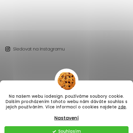
Sledovat na Instagramu
Na našem webu iodesign. používáme soubory cookie.
Copyright 2026
iodesign.
. Všechna práva vyhrazena.
Dalším procházením tohoto webu nám dáváte souhlas s
Vytvořil
Shoptet
| Design
Shoptak.cz
jejich používáním. Více informací o cookies najdete
zde
.
Nastavení
Souhlasím