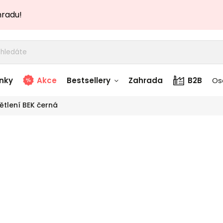
hradu!
nky
Akce
Bestsellery
Zahrada
B2B
Os
ětlení BEK černá
adem
Stolky skladem
Záv
story
Zahradní nábytek
TOP akce
skladem
čer
Textílie skladem
 skladem
Značka:
Závěsné
OPVIQ v