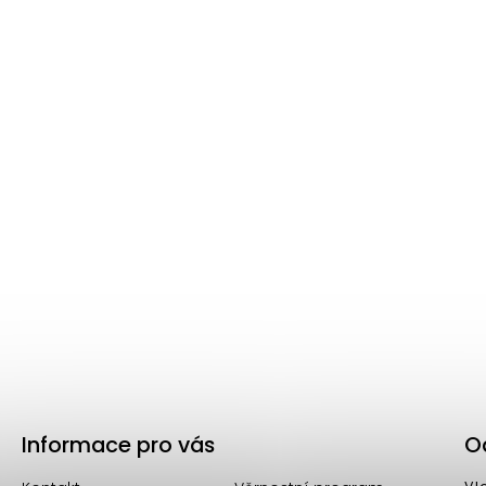
nutno dokoupit.
h, stylových
a cenově dostupných světel z
turecké sku
lesňují
nejmodernější trendy
v současném designu osvě
Informace pro vás
O