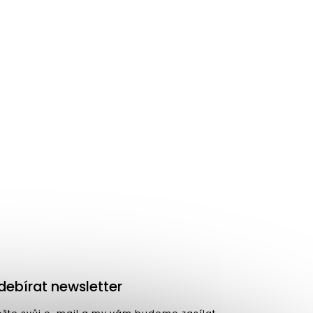
piny
ASIR GROUP, jehož závěsné
tlení.
debírat newsletter