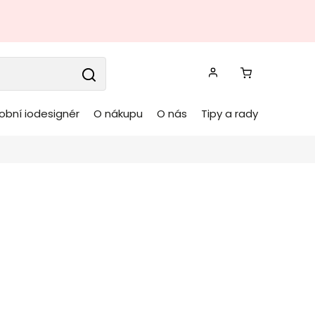
obní iodesignér
O nákupu
O nás
Tipy a rady
ěsné osvětlení BEK
ná
OPVIQ
Kód:
942FLG1177
 osvětlení BEK
od výrobce stylového osvětlení
 nádherném provedení
designového
kovového