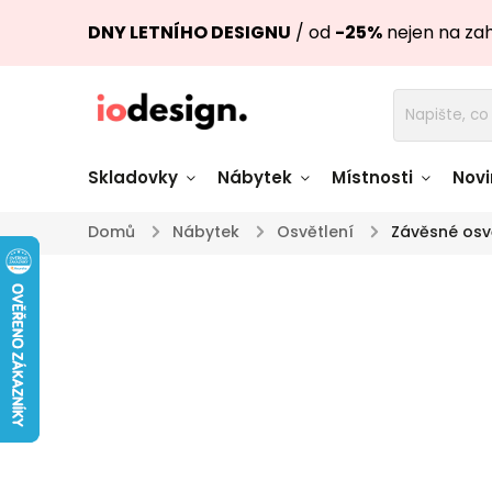
DNY LETNÍHO DESIGNU
/ od
-25%
nejen na za
Skladovky
Nábytek
Místnosti
Novi
Domů
/
Nábytek
/
Osvětlení
/
Závěsné osv
Židle skladem
Stoly skl
Pohovky a křesla
Úložné pro
skladem
skladem
Doplňky a
Světla skladem
dekorace
Nádobí skladem