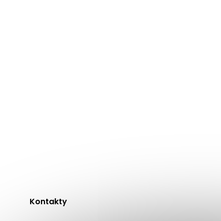
Žárovky není součástí objednávky, 
OPVIQ LIGHTS
je výrobce
krásnýc
lustry, lampy
a další
osvětlení
ztě
Kontakty