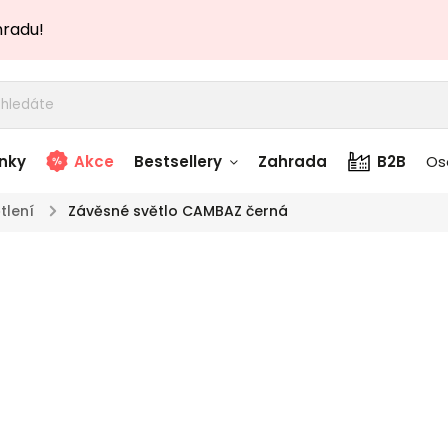
hradu!
nky
Akce
Bestsellery
Zahrada
B2B
Os
tlení
/
Závěsné světlo CAMBAZ černá
adem
Stolky skladem
Záv
story
Zahradní nábytek
TOP akce
skladem
čer
Textílie skladem
 skladem
Značka:
Designov
stylové