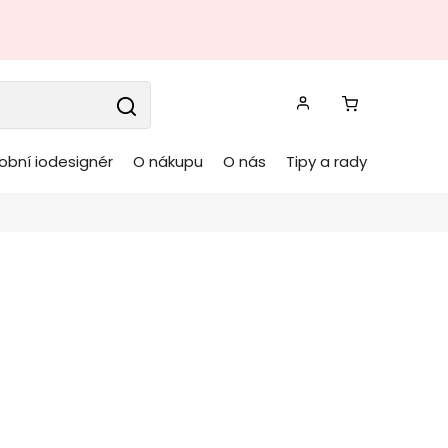
obní iodesignér
O nákupu
O nás
Tipy a rady
ěsné světlo CAMBAZ
ná
OPVIQ
Kód:
892OPV1407
é stropní a závěsné světlo CAMBAZ od
výrobce
ho osvětlení
OPVIQ v provedení
2 černých