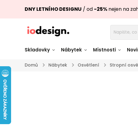
DNY LETNÍHO DESIGNU
/ od
-25%
nejen na za
Skladovky
Nábytek
Místnosti
Novi
Domů
/
Nábytek
/
Osvětlení
/
Stropní osvě
Židle skladem
Stoly skl
Pohovky a křesla
Úložné pro
skladem
skladem
Doplňky a
Světla skladem
dekorace
Nádobí skladem