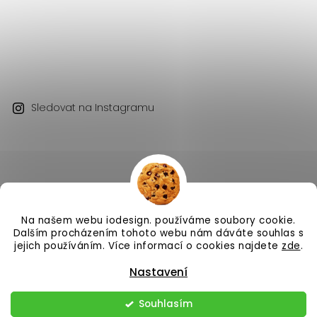
Sledovat na Instagramu
Na našem webu iodesign. používáme soubory cookie.
Copyright 2026
iodesign.
. Všechna práva vyhrazena.
Dalším procházením tohoto webu nám dáváte souhlas s
Vytvořil
Shoptet
| Design
Shoptak.cz
jejich používáním. Více informací o cookies najdete
zde
.
Nastavení
Souhlasím
Odstoupit od smlouvy