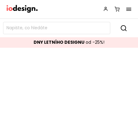
DNY LETNÍHO DESIGNU
od -25%!
Zahradní křeslo ALOHA hnědé
Značka:
BIZZOTTO
Kód:
0660446
TOP akce