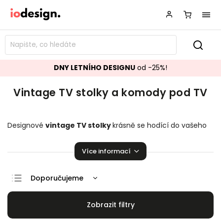
DNY LETNÍHO DESIGNU
od -25%!
Vintage TV stolky a komody pod TV
Designové
vintage TV stolky
krásně se hodící do vašeho
obývacího pokoje.
Stylové komody pod TV
,
které
zaručeně pozvednou úroveň vaší domácnosti!
Více informací
Doporučujeme
Nejlevnější
Nejdražší