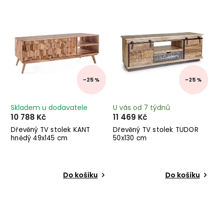
Nejprodávanější
Abecedně
–25 %
–25 %
Skladem u dodavatele
U vás od 7 týdnů
10 788 Kč
11 469 Kč
Dřevěný TV stolek KANT
Dřevěný TV stolek TUDOR
hnědý 49x145 cm
50x130 cm
Do košíku
Do košíku