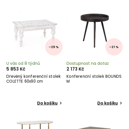
Nejdražší
Abecedně
–25 %
–21 %
U vás od 8 týdnů
Dostupnost na dotaz
5 853 Kč
2 173 Kč
Dřevěný konferenční stolek
Konferenční stolek BOUNDS
COLETTE 60x90 cm
M
Do košíku
Do košíku