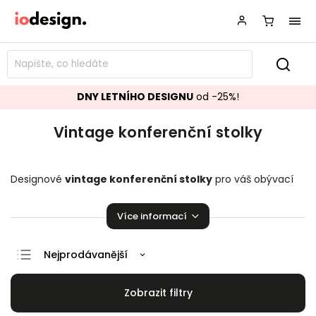
DNY LETNÍHO DESIGNU
od -25%!
Vintage konferenční stolky
Designové
vintage konferenční stolky
pro váš obývací
pokoj, které zaručeně pozvednou úroveň Vašeho domova a
udělají Vám radost.
Více informací
Nejprodávanější
Doporučujeme
Nejlevnější